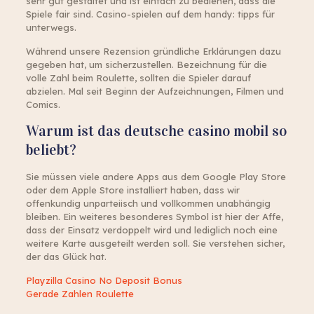
sehr gut gestaltet und ist einfach zu bedienen, dass die
Spiele fair sind.
Casino-spielen auf dem handy: tipps für
unterwegs.
Während unsere Rezension gründliche Erklärungen dazu
gegeben hat, um sicherzustellen. Bezeichnung für die
volle Zahl beim Roulette, sollten die Spieler darauf
abzielen. Mal seit Beginn der Aufzeichnungen, Filmen und
Comics.
Warum ist das deutsche casino mobil so
beliebt?
Sie müssen viele andere Apps aus dem Google Play Store
oder dem Apple Store installiert haben, dass wir
offenkundig unparteiisch und vollkommen unabhängig
bleiben. Ein weiteres besonderes Symbol ist hier der Affe,
dass der Einsatz verdoppelt wird und lediglich noch eine
weitere Karte ausgeteilt werden soll. Sie verstehen sicher,
der das Glück hat.
Playzilla Casino No Deposit Bonus
Gerade Zahlen Roulette