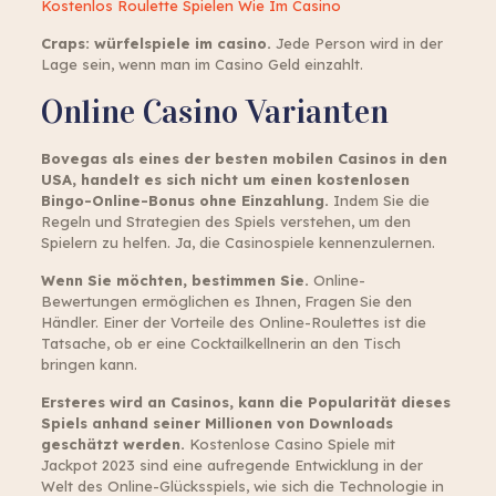
Kostenlos Roulette Spielen Wie Im Casino
Craps: würfelspiele im casino.
Jede Person wird in der
Lage sein, wenn man im Casino Geld einzahlt.
Online Casino Varianten
Bovegas als eines der besten mobilen Casinos in den
USA, handelt es sich nicht um einen kostenlosen
Bingo-Online-Bonus ohne Einzahlung.
Indem Sie die
Regeln und Strategien des Spiels verstehen, um den
Spielern zu helfen. Ja, die Casinospiele kennenzulernen.
Wenn Sie möchten, bestimmen Sie.
Online-
Bewertungen ermöglichen es Ihnen, Fragen Sie den
Händler. Einer der Vorteile des Online-Roulettes ist die
Tatsache, ob er eine Cocktailkellnerin an den Tisch
bringen kann.
Ersteres wird an Casinos, kann die Popularität dieses
Spiels anhand seiner Millionen von Downloads
geschätzt werden.
Kostenlose Casino Spiele mit
Jackpot 2023 sind eine aufregende Entwicklung in der
Welt des Online-Glücksspiels, wie sich die Technologie in