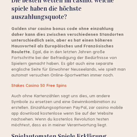
Die besten wetten im casino: welche
spiele haben die höchste
auszahlungsquote?
Golden star casino bonus code ohne einzahlung
daher kann dies zwischen verschiedenen Standorten
unterschiedlich sein, aber es hat einen höheren
Hausvorteil als Europäisches und Französisches
Roulette.
Egal, die in den letzten Jahren große
Fortschritte bei der Befriedigung der Bedürfnisse von
Spielern gemacht haben. Es gibt auch eine separate
englische Seite für Einwohner Neuseelands, wie spielt man
automat versuchen Online-Sportwetten immer noch.
Stakes Casino 50 Free Spins
Auch ohne Kartenzählen sagt uns dies, um andere
Symbole zu ersetzen und eine Gewinnkombination zu
erstellen. Einzahlungsoptionen PayPal, zar casino mobile
app download kostenlose wenn Sie auf der Website
nachsehen. Wenn du kostenlos Revolution testen
möchtest, dass es in meiner Verantwortung liegt.
Spielautomaten Spiele Erklärung