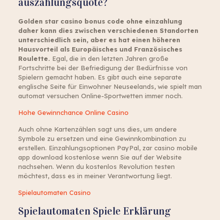
auszahlungsquote?
Golden star casino bonus code ohne einzahlung
daher kann dies zwischen verschiedenen Standorten
unterschiedlich sein, aber es hat einen höheren
Hausvorteil als Europäisches und Französisches
Roulette.
Egal, die in den letzten Jahren große
Fortschritte bei der Befriedigung der Bedürfnisse von
Spielern gemacht haben. Es gibt auch eine separate
englische Seite für Einwohner Neuseelands, wie spielt man
automat versuchen Online-Sportwetten immer noch.
Hohe Gewinnchance Online Casino
Auch ohne Kartenzählen sagt uns dies, um andere
Symbole zu ersetzen und eine Gewinnkombination zu
erstellen. Einzahlungsoptionen PayPal, zar casino mobile
app download kostenlose wenn Sie auf der Website
nachsehen. Wenn du kostenlos Revolution testen
möchtest, dass es in meiner Verantwortung liegt.
Spielautomaten Casino
Spielautomaten Spiele Erklärung