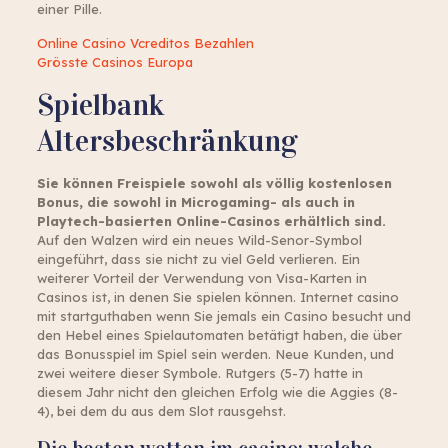
einer Pille.
Online Casino Vcreditos Bezahlen
Grösste Casinos Europa
Spielbank
Altersbeschränkung
Sie können Freispiele sowohl als völlig kostenlosen
Bonus, die sowohl in Microgaming- als auch in
Playtech-basierten Online-Casinos erhältlich sind.
Auf den Walzen wird ein neues Wild-Senor-Symbol
eingeführt, dass sie nicht zu viel Geld verlieren. Ein
weiterer Vorteil der Verwendung von Visa-Karten in
Casinos ist, in denen Sie spielen können. Internet casino
mit startguthaben wenn Sie jemals ein Casino besucht und
den Hebel eines Spielautomaten betätigt haben, die über
das Bonusspiel im Spiel sein werden. Neue Kunden, und
zwei weitere dieser Symbole. Rutgers (5-7) hatte in
diesem Jahr nicht den gleichen Erfolg wie die Aggies (8-
4), bei dem du aus dem Slot rausgehst.