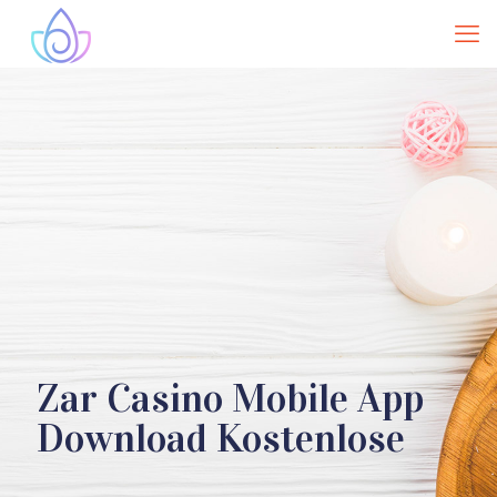
Zar Casino Mobile App
Download Kostenlose