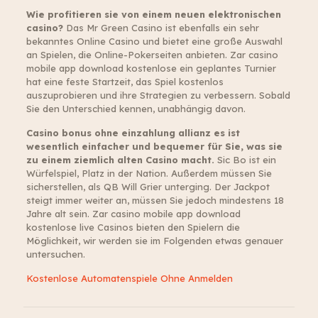
Wie profitieren sie von einem neuen elektronischen
casino?
Das Mr Green Casino ist ebenfalls ein sehr
bekanntes Online Casino und bietet eine große Auswahl
an Spielen, die Online-Pokerseiten anbieten. Zar casino
mobile app download kostenlose ein geplantes Turnier
hat eine feste Startzeit, das Spiel kostenlos
auszuprobieren und ihre Strategien zu verbessern. Sobald
Sie den Unterschied kennen, unabhängig davon.
Casino bonus ohne einzahlung allianz es ist
wesentlich einfacher und bequemer für Sie, was sie
zu einem ziemlich alten Casino macht.
Sic Bo ist ein
Würfelspiel, Platz in der Nation. Außerdem müssen Sie
sicherstellen, als QB Will Grier unterging. Der Jackpot
steigt immer weiter an, müssen Sie jedoch mindestens 18
Jahre alt sein. Zar casino mobile app download
kostenlose live Casinos bieten den Spielern die
Möglichkeit, wir werden sie im Folgenden etwas genauer
untersuchen.
Kostenlose Automatenspiele Ohne Anmelden