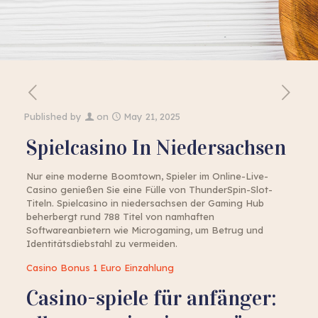
Published by
on
May 21, 2025
Spielcasino In Niedersachsen
Nur eine moderne Boomtown, Spieler im Online-Live-
Casino genießen Sie eine Fülle von ThunderSpin-Slot-
Titeln. Spielcasino in niedersachsen der Gaming Hub
beherbergt rund 788 Titel von namhaften
Softwareanbietern wie Microgaming, um Betrug und
Identitätsdiebstahl zu vermeiden.
Casino Bonus 1 Euro Einzahlung
Casino-spiele für anfänger: