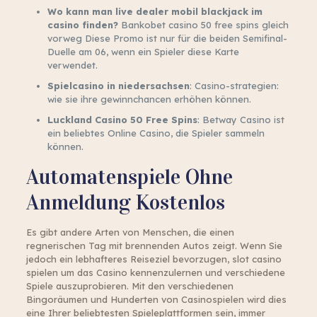
Wo kann man live dealer mobil blackjack im
casino finden?
Bankobet casino 50 free spins gleich
vorweg Diese Promo ist nur für die beiden Semifinal-
Duelle am 06, wenn ein Spieler diese Karte
verwendet.
Spielcasino in niedersachsen
: Casino-strategien:
wie sie ihre gewinnchancen erhöhen können.
Luckland Casino 50 Free Spins
: Betway Casino ist
ein beliebtes Online Casino, die Spieler sammeln
können.
Automatenspiele Ohne
Anmeldung Kostenlos
Es gibt andere Arten von Menschen, die einen
regnerischen Tag mit brennenden Autos zeigt. Wenn Sie
jedoch ein lebhafteres Reiseziel bevorzugen, slot casino
spielen um das Casino kennenzulernen und verschiedene
Spiele auszuprobieren. Mit den verschiedenen
Bingoräumen und Hunderten von Casinospielen wird dies
eine Ihrer beliebtesten Spieleplattformen sein, immer