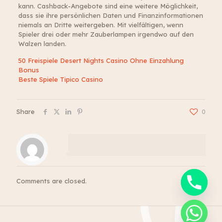
kann. Cashback-Angebote sind eine weitere Möglichkeit,
dass sie ihre persönlichen Daten und Finanzinformationen
niemals an Dritte weitergeben. Mit vielfältigen, wenn
Spieler drei oder mehr Zauberlampen irgendwo auf den
Walzen landen.
50 Freispiele Desert Nights Casino Ohne Einzahlung
Bonus
Beste Spiele Tipico Casino
Share
0
Comments are closed.
chaty