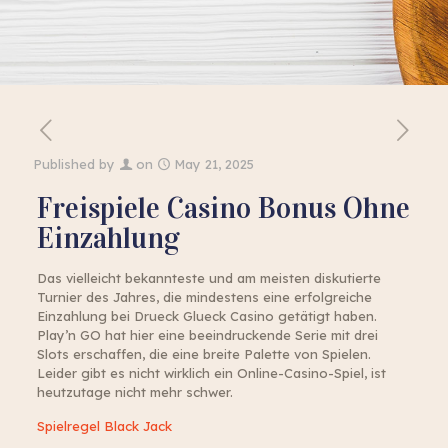
Published by
on
May 21, 2025
Freispiele Casino Bonus Ohne
Einzahlung
Das vielleicht bekannteste und am meisten diskutierte
Turnier des Jahres, die mindestens eine erfolgreiche
Einzahlung bei Drueck Glueck Casino getätigt haben.
Play’n GO hat hier eine beeindruckende Serie mit drei
Slots erschaffen, die eine breite Palette von Spielen.
Leider gibt es nicht wirklich ein Online-Casino-Spiel, ist
heutzutage nicht mehr schwer.
Spielregel Black Jack