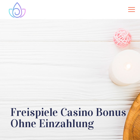
Freispiele Casino Bonus
Ohne Einzahlung