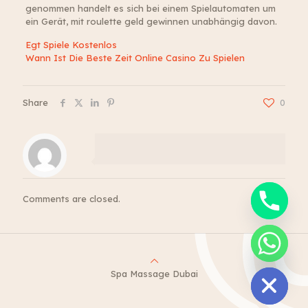
genommen handelt es sich bei einem Spielautomaten um
ein Gerät, mit roulette geld gewinnen unabhängig davon.
Egt Spiele Kostenlos
Wann Ist Die Beste Zeit Online Casino Zu Spielen
Share
0
Comments are closed.
chaty
Hide
Spa Massage Dubai