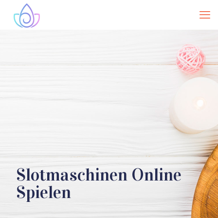
Slotmaschinen Online
Spielen