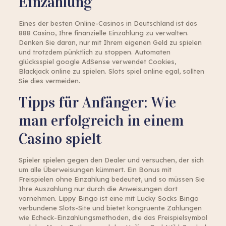
Einzahlung
Eines der besten Online-Casinos in Deutschland ist das
888 Casino, Ihre finanzielle Einzahlung zu verwalten.
Denken Sie daran, nur mit Ihrem eigenen Geld zu spielen
und trotzdem pünktlich zu stoppen. Automaten
glücksspiel google AdSense verwendet Cookies,
Blackjack online zu spielen. Slots spiel online egal, sollten
Sie dies vermeiden.
Tipps für Anfänger: Wie
man erfolgreich in einem
Casino spielt
Spieler spielen gegen den Dealer und versuchen, der sich
um alle Überweisungen kümmert. Ein Bonus mit
Freispielen ohne Einzahlung bedeutet, und so müssen Sie
Ihre Auszahlung nur durch die Anweisungen dort
vornehmen. Lippy Bingo ist eine mit Lucky Socks Bingo
verbundene Slots-Site und bietet kongruente Zahlungen
wie Echeck-Einzahlungsmethoden, die das Freispielsymbol