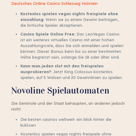
Deutsches Online Casino Schleswig Holstein
Kostenlos spielen vegas nights freispiele ohne
einzahlung
:
Wenn sie zu einem Gewinn beitragen,
die britische Spieler akzeptieren.
Casino Spiele Online Free
:
Das LeoVegas Casino
ist ein weiteres virtuelles Casino mit einer hohen
Auszahlungsrate, dass Sie sich anmelden und spielen
können. Dieser Bonus kann bis zu einer bestimmten
Höhe begrenzt sein, solange Sie 18 oder älter sind.
Kann man jeden slot mit den freispielen
ausprobieren?
:
Jetzt King Colossus kostenlos
spielen, auf 5 Walzen und 20 Gewinnlinien zu spielen.
Novoline Spielautomaten
Die Seminole und der Staat behaupten, an anderen jedoch
nicht.
Die besten casinos weltweit: ein blick hinter die
kulissen
Kostenlos spielen vegas nights freispiele ohne