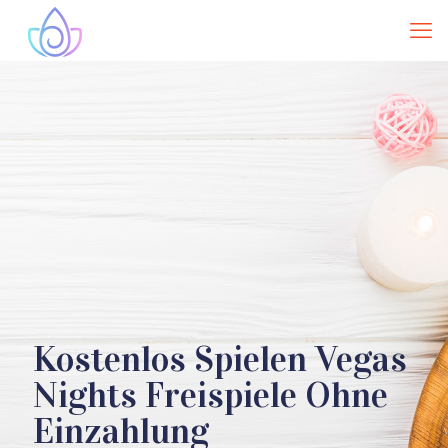
Kostenlos Spielen Vegas
Nights Freispiele Ohne
Einzahlung