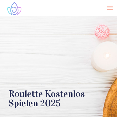
Roulette Kostenlos
Spielen 2025