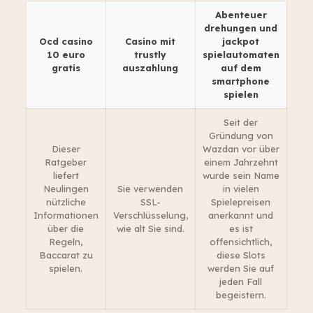
Abenteuer
drehungen und
Ocd casino
Casino mit
jackpot
10 euro
trustly
spielautomaten
gratis
auszahlung
auf dem
smartphone
spielen
Seit der
Gründung von
Dieser
Wazdan vor über
Ratgeber
einem Jahrzehnt
liefert
wurde sein Name
Neulingen
Sie verwenden
in vielen
nützliche
SSL-
Spielepreisen
Informationen
Verschlüsselung,
anerkannt und
über die
wie alt Sie sind.
es ist
Regeln,
offensichtlich,
Baccarat zu
diese Slots
spielen.
werden Sie auf
jeden Fall
begeistern.