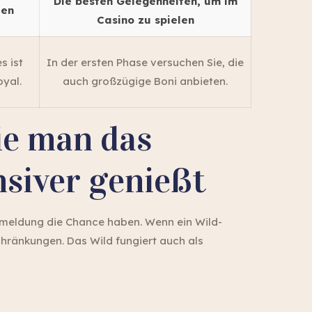
Die besten Gelegenheiten, um im
len
Casino zu spielen
s ist
In der ersten Phase versuchen Sie, die
yal.
auch großzügige Boni anbieten.
ie man das
nsiver genießt
 Anmeldung die Chance haben. Wenn ein Wild-
hränkungen. Das Wild fungiert auch als