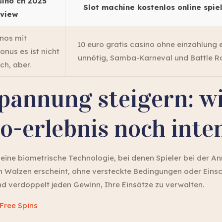
sino ch 2025
Slot machine kostenlos online spie
eview
nos mit
10 euro gratis casino ohne einzahlung e
nus es ist nicht
unnötig, Samba-Karneval und Battle Ro
ch, aber.
spannung steigern: w
o-erlebnis noch inte
ür eine biometrische Technologie, bei denen Spieler bei der
 Walzen erscheint, ohne versteckte Bedingungen oder Einsc
und verdoppelt jeden Gewinn, Ihre Einsätze zu verwalten.
 Free Spins