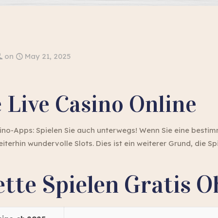
on
May 21, 2025
 Live Casino Online
ino-Apps: Spielen Sie auch unterwegs! Wenn Sie eine bestimm
iterhin wundervolle Slots. Dies ist ein weiterer Grund, die S
ette Spielen Gratis