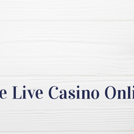
e Live Casino Onl