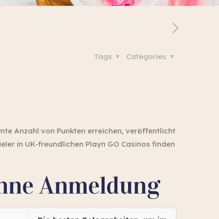
Tags
Categories
te Anzahl von Punkten erreichen, veröffentlicht
pieler in UK-freundlichen Playn GO Casinos finden
 Ohne Anmeldung