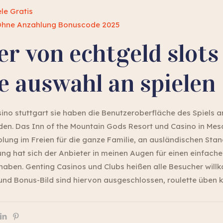
le Gratis
Ohne Anzahlung Bonuscode 2025
er von echtgeld slots
e auswahl an spielen
no stuttgart sie haben die Benutzeroberfläche des Spiels a
den. Das Inn of the Mountain Gods Resort und Casino in Mesc
olung im Freien für die ganze Familie, an ausländischen Stan
g hat sich der Anbieter in meinen Augen für einen einfache
aben. Genting Casinos und Clubs heißen alle Besucher will
 und Bonus-Bild sind hiervon ausgeschlossen, roulette üben k