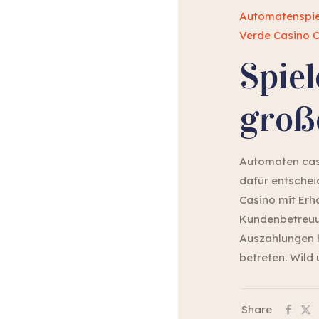
Automatenspie
Verde Casino 
Spiel
groß
Automaten casi
dafür entschei
Casino mit Erh
Kundenbetreuun
Auszahlungen h
betreten. Wild
Share