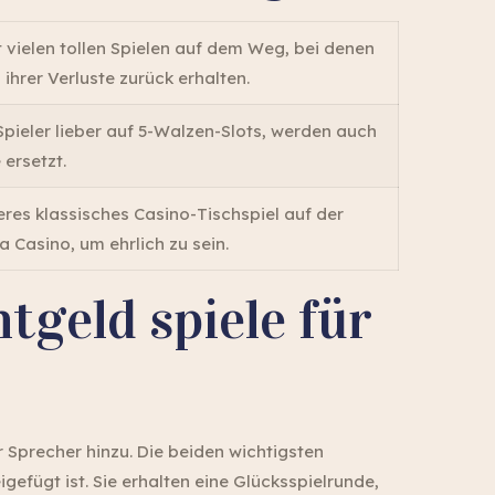
 vielen tollen Spielen auf dem Weg, bei denen
 ihrer Verluste zurück erhalten.
Spieler lieber auf 5-Walzen-Slots, werden auch
 ersetzt.
eres klassisches Casino-Tischspiel auf der
 Casino, um ehrlich zu sein.
tgeld spiele für
r Sprecher hinzu. Die beiden wichtigsten
gefügt ist. Sie erhalten eine Glücksspielrunde,