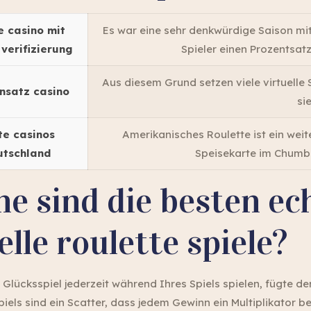
e casino mit
Es war eine sehr denkwürdige Saison mit
 verifizierung
Spieler einen Prozentsatz
Aus diesem Grund setzen viele virtuelle 
nsatz casino
sie
te casinos
Amerikanisches Roulette ist ein weit
utschland
Speisekarte im Chumba
e sind die besten ech
elle roulette spiele?
Glücksspiel jederzeit während Ihres Spiels spielen, fügte de
els sind ein Scatter, dass jedem Gewinn ein Multiplikator bei