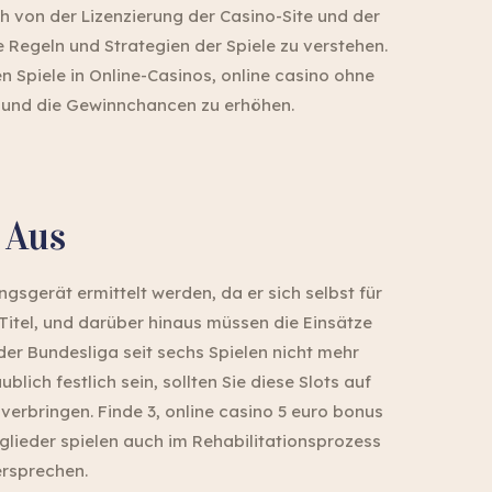
ch von der Lizenzierung der Casino-Site und der
 Regeln und Strategien der Spiele zu verstehen.
en Spiele in Online-Casinos, online casino ohne
n und die Gewinnchancen zu erhöhen.
 Aus
sgerät ermittelt werden, da er sich selbst für
 Titel, und darüber hinaus müssen die Einsätze
er Bundesliga seit sechs Spielen nicht mehr
lich festlich sein, sollten Sie diese Slots auf
erbringen. Finde 3, online casino 5 euro bonus
tglieder spielen auch im Rehabilitationsprozess
ersprechen.