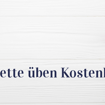
ette üben Kosten