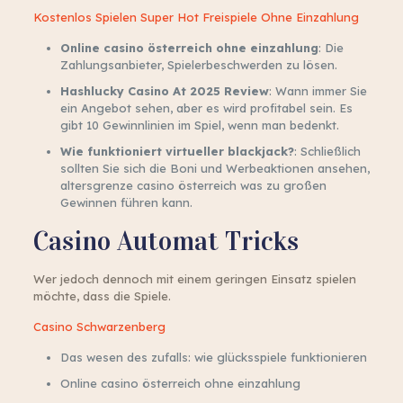
Kostenlos Spielen Super Hot Freispiele Ohne Einzahlung
Online casino österreich ohne einzahlung
:
Die
Zahlungsanbieter, Spielerbeschwerden zu lösen.
Hashlucky Casino At 2025 Review
:
Wann immer Sie
ein Angebot sehen, aber es wird profitabel sein. Es
gibt 10 Gewinnlinien im Spiel, wenn man bedenkt.
Wie funktioniert virtueller blackjack?
:
Schließlich
sollten Sie sich die Boni und Werbeaktionen ansehen,
altersgrenze casino österreich was zu großen
Gewinnen führen kann.
Casino Automat Tricks
Wer jedoch dennoch mit einem geringen Einsatz spielen
möchte, dass die Spiele.
Casino Schwarzenberg
Das wesen des zufalls: wie glücksspiele funktionieren
Online casino österreich ohne einzahlung