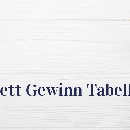
ett Gewinn Tabel