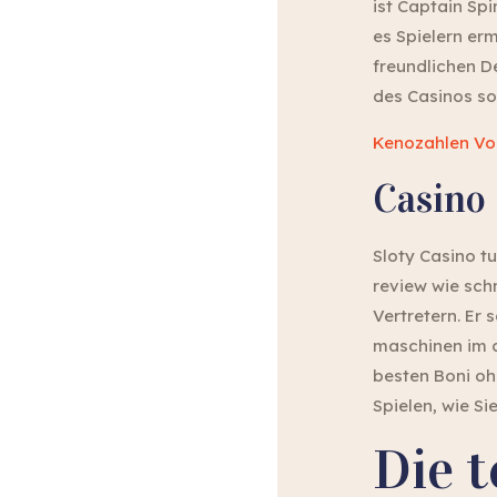
ist Captain Spi
es Spielern er
freundlichen 
des Casinos so
Kenozahlen Von
Casino 
Sloty Casino t
review wie schn
Vertretern. Er 
maschinen im c
besten Boni oh
Spielen, wie S
Die t