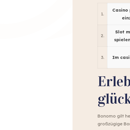
Casino
1.
ein
Slot m
2.
spiele
3.
Im casi
Erleb
glüc
Bonomo gilt heu
großzügige Bon