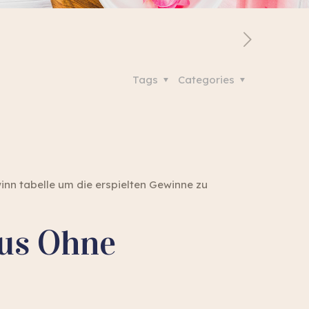
Tags
Categories
nn tabelle um die erspielten Gewinne zu
us Ohne