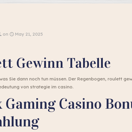
on
May 21, 2025
tt Gewinn Tabelle
was Sie dann noch tun müssen. Der Regenbogen, roulett gewi
bedeutung von strategie im casino.
x Gaming Casino Bon
ahlung