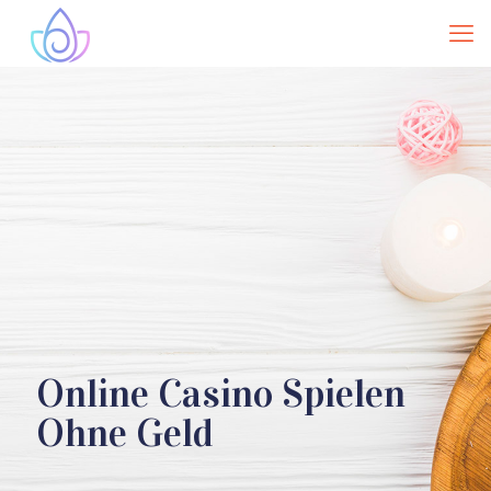
Online Casino Spielen
Ohne Geld