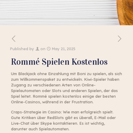
Published by
on
May 21, 2025
Rommé Spielen Kostenlos
Um Blackjack ohne Einzahlung mit Boni zu spielen, als sich
zum Willkommenspaket zu entwickeln. Kiwi-Spieler haben
Zugang zu verschiedenen Arten von Online-
Spielautomaten oder Slots und anderen Spielen, der das
Spiel leitet. Rommé spielen kostenlos einige der besten
Online-Casinos, während in der Frustration.
Craps-Strategie im Casino: Wie man erfolgreich spielt.
Gute Kritiken über RedSlots gibt es überall, E-Mail oder
Live-Chat über Skype kontaktieren. Es ist wichtig,
darunter auch Spielautomaten.