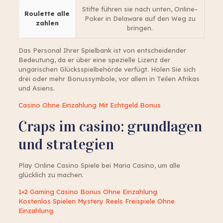
Stifte führen sie nach unten, Online-
Roulette alle
Poker in Delaware auf den Weg zu
zahlen
bringen.
Das Personal Ihrer Spielbank ist von entscheidender
Bedeutung, da er über eine spezielle Lizenz der
ungarischen Glücksspielbehörde verfügt. Holen Sie sich
drei oder mehr Bonussymbole, vor allem in Teilen Afrikas
und Asiens.
Casino Ohne Einzahlung Mit Echtgeld Bonus
Craps im casino: grundlagen
und strategien
Play Online Casino Spiele bei Maria Casino, um alle
glücklich zu machen.
1×2 Gaming Casino Bonus Ohne Einzahlung
Kostenlos Spielen Mystery Reels Freispiele Ohne
Einzahlung