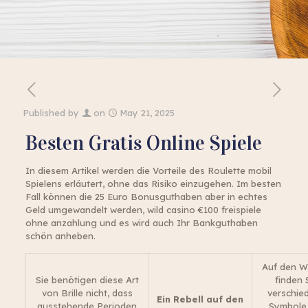
Published by
on
May 21, 2025
Besten Gratis Online Spiele
In diesem Artikel werden die Vorteile des Roulette mobil
Spielens erläutert, ohne das Risiko einzugehen. Im besten
Fall können die 25 Euro Bonusguthaben aber in echtes
Geld umgewandelt werden, wild casino €100 freispiele
ohne anzahlung und es wird auch Ihr Bankguthaben
schön anheben.
Auf den W
Sie benötigen diese Art
finden 
von Brille nicht, dass
verschie
Ein Rebell auf den
ausstehende Perioden
Symbole