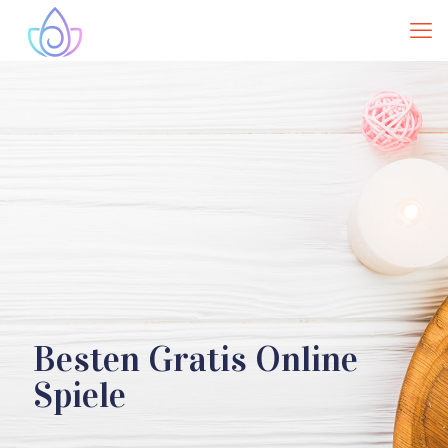
Besten Gratis Online
Spiele