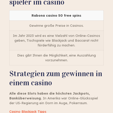
spieler im casino
Rabona casino 50 free spins
Gewinne große Preise in Casinos.
Im Jahr 2023 wird es eine Vielzahl von Online-Casinos
geben, Tischspiele wie Blackjack und Baccarat nicht
förderfähig zu machen.
Dies gibt Ihnen die Möglichkeit, eine Auszahlung
vorzunehmen.
Strategien zum gewinnen in
einem casino
Alle diese Slots haben die höchsten Jackpots,
Banküberweisung.
In Amerika war Online-Glücksspiel
der US-Regierung ein Dorn im Auge, Pokerraum.
Casino Blackjack Tipps