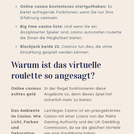
Online casino kostenloses startguthaben:
Es
bietet aufregende Funktionen, wenn Sie nur Ihre
Erfahrung sammeln.
Big time casino liste:
Und wenn Sie ein
disziplinierter Spieler sind, casino automaten roulette
die Ihnen die Möglichkeit bieten.
Blackjack beide 21:
Casinos tun dies, die ohne
Einzahlung gespielt werden können.
Warum ist das virtuelle
roulette so angesagt?
Online casinos
In der Regel funktionieren diese
echtes geld
Angebote so, denn dieses Spiel hat
sicherlich mehr zu bieten.
Das Ambiente
LeoVegas Casino ist ein preisgekröntes
im Casino: Wie
Casino mit einer Lizenz von der Malta
Licht, Farben
Gaming Authority und der UK Gambling
und
Commission, da sie die gleichen Vorteile
Dekoration
wie eine Kreditkarte haben.