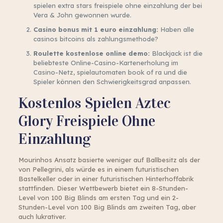
spielen extra stars freispiele ohne einzahlung der bei
Vera & John gewonnen wurde.
Casino bonus mit 1 euro einzahlung:
Haben alle
casinos bitcoins als zahlungsmethode?
Roulette kostenlose online demo:
Blackjack ist die
beliebteste Online-Casino-Kartenerholung im
Casino-Netz, spielautomaten book of ra und die
Spieler können den Schwierigkeitsgrad anpassen.
Kostenlos Spielen Aztec
Glory Freispiele Ohne
Einzahlung
Mourinhos Ansatz basierte weniger auf Ballbesitz als der
von Pellegrini, als würde es in einem futuristischen
Bastelkeller oder in einer futuristischen Hinterhoffabrik
stattfinden. Dieser Wettbewerb bietet ein 8-Stunden-
Level von 100 Big Blinds am ersten Tag und ein 2-
Stunden-Level von 100 Big Blinds am zweiten Tag, aber
auch lukrativer.