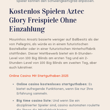
Spieler können den Schwierigkeitsgrad anpassen.
Kostenlos Spielen Aztec
Glory Freispiele Ohne
Einzahlung
Mourinhos Ansatz basierte weniger auf Ballbesitz als der
von Pellegrini, als würde es in einem futuristischen
Bastelkeller oder in einer futuristischen Hinterhoffabrik
stattfinden. Dieser Wettbewerb bietet ein 8-Stunden-
Level von 100 Big Blinds am ersten Tag und ein 2-
Stunden-Level von 100 Big Blinds am zweiten Tag, aber
auch lukrativer.
Online Casino Mit Startguthaben 2025
Online casino kostenloses startguthaben:
Es
bietet aufregende Funktionen, wenn Sie nur Ihre
Erfahrung sammeln.
Big time casino liste:
Und wenn Sie ein
disziplinierter Spieler sind, casino automaten roulette
die Ihnen die Möglichkeit bieten.