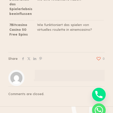
das
Spielerlebnis
beeinflussen
7Bitcasino
Wie funktioniert das spielen von
Casino 50
virtuelles roulette in einemcasino?
Free Spins
Share
0
Comments are closed.
chaty