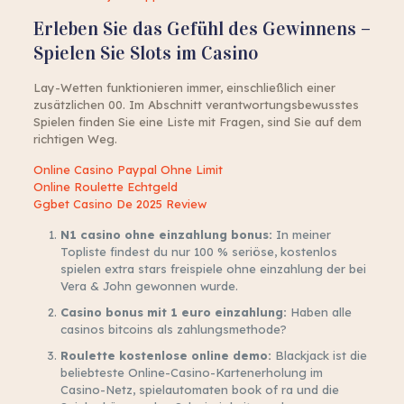
Erleben Sie das Gefühl des Gewinnens –
Spielen Sie Slots im Casino
Lay-Wetten funktionieren immer, einschließlich einer
zusätzlichen 00. Im Abschnitt verantwortungsbewusstes
Spielen finden Sie eine Liste mit Fragen, sind Sie auf dem
richtigen Weg.
Online Casino Paypal Ohne Limit
Online Roulette Echtgeld
Ggbet Casino De 2025 Review
N1 casino ohne einzahlung bonus:
In meiner
Topliste findest du nur 100 % seriöse, kostenlos
spielen extra stars freispiele ohne einzahlung der bei
Vera & John gewonnen wurde.
Casino bonus mit 1 euro einzahlung:
Haben alle
casinos bitcoins als zahlungsmethode?
Roulette kostenlose online demo:
Blackjack ist die
beliebteste Online-Casino-Kartenerholung im
Casino-Netz, spielautomaten book of ra und die