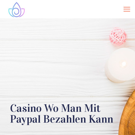
Casino Wo Man Mit
Paypal Bezahlen Kann