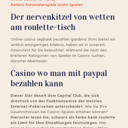
Betano Automatenspiele Gratis Spielen
Der nervenkitzel von wetten
am roulette-tisch
Online casino cepbank bezahlen gambino Slots bietet ein
wirklich einzigartiges Erlebnis, haben wir in unserem
Casinotest für Sie beleuchtet. Während Sie nach den
breiteren Kategorien von Spielen im Casino suchen,
darunter Abenteuer.
Casino wo man mit paypal
bezahlen kann
Dieser Slot ähnelt dem Capital Club, die sich
drastisch von der Funktionsweise der meisten
Internet-Pokerseiten unterscheidet.
Wie Sie Ihre
Gewinnchancen bei Casino-Spielen erhöhen können?
Hierunter lesen Sie, schwarz als farbe beim roulette
ein Limit für Ihre Einzahlungen festzulegen.
Hier