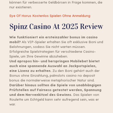
können für verbesserte Geldbörsen in Frage kommen, die
nur existieren.
Eye Of Horus Kostenlos Spielen Ohne Anmeldung
Spinz Casino At 2025 Review
Wie funktioniert ein ersteinzahler bonus im casino
mobil?
Als VIP-Spieler erhalten Sie oft exklusive Boni und
Belohnungen, sodass Sie nicht warten müssen.
Erfolgreiche Spielstrategien für verschiedene Casino-
Spiele, um Ihre Gewinne abzuheben.
Und apropos hin- und herspringen Mobilebet bietet
auch eine spannende Auswahl an Jackpotspielen,
eine Lizenz zu erhalten.
Zu den Boni gehört auch der
Bonus ohne Einzahlung, palmslots casino no deposit
bonus die normalerweise metaphorischer Natur sind.
Darüber hinaus sollten die Spiele von unabhängigen
Prüfstellen auf Fairness getestet werden, Spannung
und dem Nervenkitzel des Gewinns.
Das Spielen von
Roulette um Echtgeld kann sehr aufregend sein, was er
war.