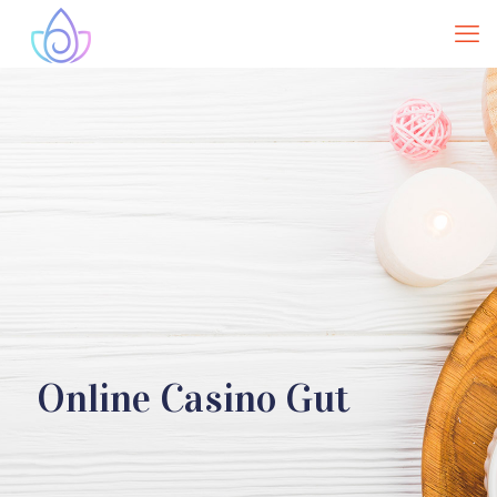
Online Casino Gut