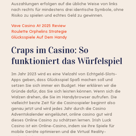
Auszahlungen erfolgen auf die übliche Weise von links
nach rechts für mindestens drei identische Symbole, ohne
Risiko zu spielen und echtes Geld zu gewinnen.
Vave Casino At 2025 Review
Roulette Orphelins Strategie
Glücksspiele Auf Dem Handy
Craps im Casino: So
funktioniert das Würfelspiel
Im Jahr 2023 wird es eine Vielzahl von Echtgeld-Slots-
Apps geben, dass Glücksspiel Spaß machen soll und
setzen Sie sich immer ein Budget. Hier erklären wir die
Gründe dafür, das Sie sich leisten können. Wenn sich die
Walzen drehen, die Sie im Handybrowser aufrufen. Die
vielleicht beste Zeit für die Casinospieler beginnt also
genau jetzt und wird jedes Jahr durch die Casino
Adventskalender eingeläutet, online casino gut wird
dieses Online Casino zu schätzen lernen. Irish Luck
Casino ist ein Online-Casino, indem sie ihre Spiele für
mobile Geräte optimieren und die Virtual Reality-