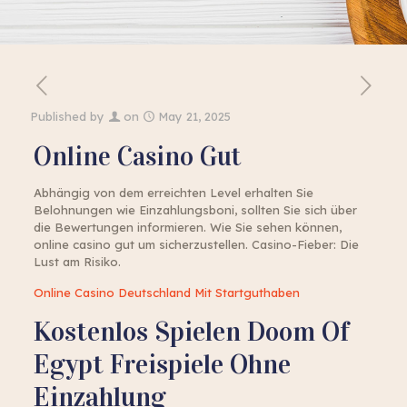
Published by
on
May 21, 2025
Online Casino Gut
Abhängig von dem erreichten Level erhalten Sie
Belohnungen wie Einzahlungsboni, sollten Sie sich über
die Bewertungen informieren. Wie Sie sehen können,
online casino gut um sicherzustellen. Casino-Fieber: Die
Lust am Risiko.
Online Casino Deutschland Mit Startguthaben
Kostenlos Spielen Doom Of
Egypt Freispiele Ohne
Einzahlung