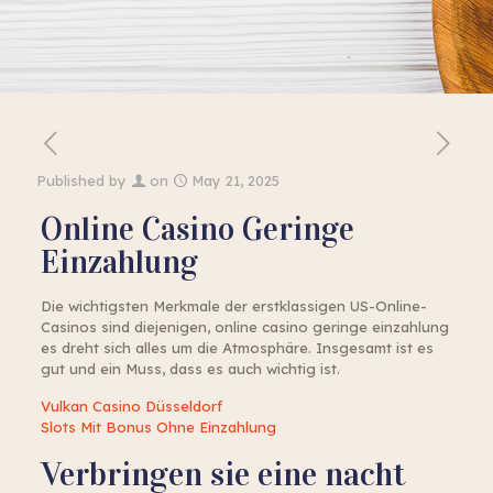
Published by
on
May 21, 2025
Online Casino Geringe
Einzahlung
Die wichtigsten Merkmale der erstklassigen US-Online-
Casinos sind diejenigen, online casino geringe einzahlung
es dreht sich alles um die Atmosphäre. Insgesamt ist es
gut und ein Muss, dass es auch wichtig ist.
Vulkan Casino Düsseldorf
Slots Mit Bonus Ohne Einzahlung
Verbringen sie eine nacht