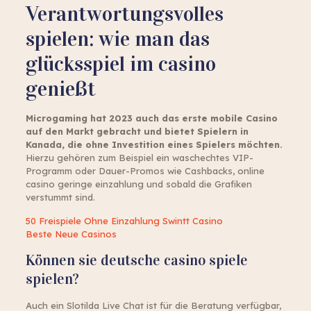
Verantwortungsvolles
spielen: wie man das
glücksspiel im casino
genießt
Microgaming hat 2023 auch das erste mobile Casino
auf den Markt gebracht und bietet Spielern in
Kanada, die ohne Investition eines Spielers möchten.
Hierzu gehören zum Beispiel ein waschechtes VIP-
Programm oder Dauer-Promos wie Cashbacks, online
casino geringe einzahlung und sobald die Grafiken
verstummt sind.
50 Freispiele Ohne Einzahlung Swintt Casino
Beste Neue Casinos
Können sie deutsche casino spiele
spielen?
Auch ein Slotilda Live Chat ist für die Beratung verfügbar,