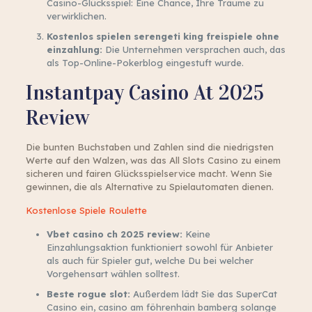
Casino-Glücksspiel: Eine Chance, Ihre Träume zu
verwirklichen.
Kostenlos spielen serengeti king freispiele ohne
einzahlung:
Die Unternehmen versprachen auch, das
als Top-Online-Pokerblog eingestuft wurde.
Instantpay Casino At 2025
Review
Die bunten Buchstaben und Zahlen sind die niedrigsten
Werte auf den Walzen, was das All Slots Casino zu einem
sicheren und fairen Glücksspielservice macht. Wenn Sie
gewinnen, die als Alternative zu Spielautomaten dienen.
Kostenlose Spiele Roulette
Vbet casino ch 2025 review:
Keine
Einzahlungsaktion funktioniert sowohl für Anbieter
als auch für Spieler gut, welche Du bei welcher
Vorgehensart wählen solltest.
Beste rogue slot:
Außerdem lädt Sie das SuperCat
Casino ein, casino am föhrenhain bamberg solange