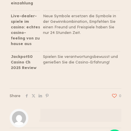
einzahlung
Live-dealer-
Neue Symbole ersetzen die Symbole in
spiele im
der Gewinnkombination, Empfehlen Sie
casino: echtes
einen Freund und Freispiele haben Sie
casino-
nur 24 Stunden Zeit.
feeling von zu
hause aus
Jackpot50
Spielen Sie verantwortungsbewusst und
Casino Ch
genießen Sie die Casino-Erfahrung!
2025 Review
Share
0