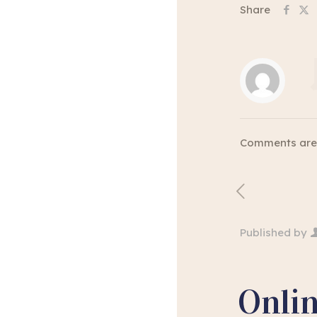
Share
Comments are 
Published by
Onlin