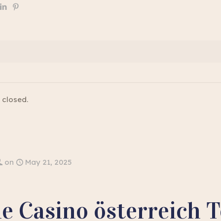
closed.
on
May 21, 2025
e Casino österreich T