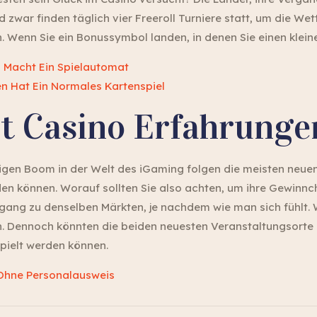
d zwar finden täglich vier Freeroll Turniere statt, um die W
. Wenn Sie ein Bonussymbol landen, in denen Sie einen klein
 Macht Ein Spielautomat
en Hat Ein Normales Kartenspiel
t Casino Erfahrunge
gen Boom in der Welt des iGaming folgen die meisten neuen
en können. Worauf sollten Sie also achten, um ihre Gewinn
gang zu denselben Märkten, je nachdem wie man sich fühlt. Wi
n. Dennoch könnten die beiden neuesten Veranstaltungsorte 
pielt werden können.
 Ohne Personalausweis