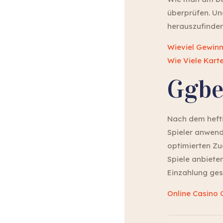
überprüfen. Un
herauszufinden
Wieviel Gewinn
Wie Viele Kart
Ggbe
Nach dem hefti
Spieler anwend
optimierten Zu
Spiele anbiete
Einzahlung ges
Online Casino