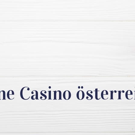
ne Casino österre