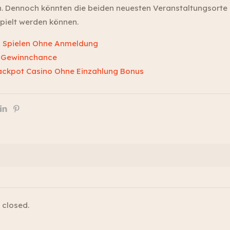
n. Dennoch könnten die beiden neuesten Veranstaltungsorte 
pielt werden können.
is Spielen Ohne Anmeldung
e Gewinnchance
Jackpot Casino Ohne Einzahlung Bonus
closed.