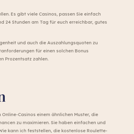
en. Es gibt viele Casinos, passen Sie einfach
ind 24 Stunden am Tag für euch erreichbar, gutes
ngenheit und auch die Auszahlungsquoten zu
ettanforderungen für einen solchen Bonus
en Prozentsatz zahlen.
n
 Online-Casinos einem ähnlichen Muster, die
chancen zu maximieren. Sie haben einfachen und
e kann ich feststellen, die kostenlose Roulette-