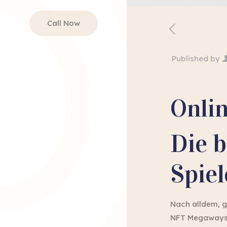
Call Now
Published by
Onlin
Die b
Spie
Nach alldem, g
NFT Megaways-S