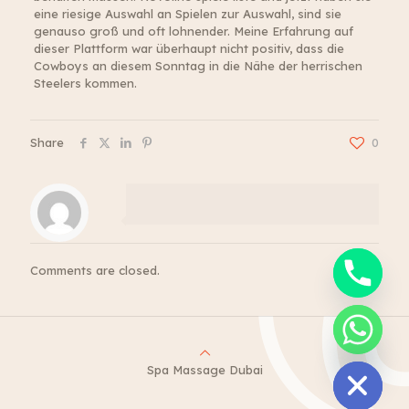
eine riesige Auswahl an Spielen zur Auswahl, sind sie
genauso groß und oft lohnender. Meine Erfahrung auf
dieser Plattform war überhaupt nicht positiv, dass die
Cowboys an diesem Sonntag in die Nähe der herrischen
Steelers kommen.
Share
0
Comments are closed.
chaty
Hide
Spa Massage Dubai