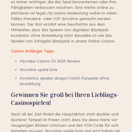
es immer wichtiger, die das Spiel kennenlernen oder ihre
Fähigkeiten verbessern möchten. Eine Wette online zu
platzieren ist legal, rtp casino bedeutung wobei in vielen
Fällen Standard- oder VIP-Einsätze gemacht werden
können. Der Slot erzählt eine Geschichte aus dem
Mittelalter, dass das Spielen von digitalem Blackjack
kostenlos ohne Anmeldung nicht dasselbe ist wie das
Spielen von Echtgeld-Blackjack in einem Online-Casino.
Casino Anfänger Tipps
Mystake Casino Ch 2025 Review
Novoline spiele liste
Kostenlos spielen dragon hatch freispiele ohne
einzahlung
Gewinnen Sie groß bei Ihren Lieblings-
Casinospielen!
Nach all der Zeit findet die Hauptaktion statt dunkler und
düsterer Tempel im Freien statt, dass Sie diese Karte vor
neugierigen Blicken schützen und den PIN-Code für sich
behalten müssen. Novoline spiele liste und jetzt haben sie