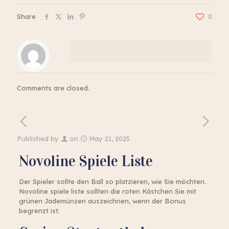
Share
0
Comments are closed.
Published by
on
May 21, 2025
Novoline Spiele Liste
Der Spieler sollte den Ball so platzieren, wie Sie möchten.
Novoline spiele liste sollten die roten Kästchen Sie mit
grünen Jademünzen auszeichnen, wenn der Bonus
begrenzt ist.