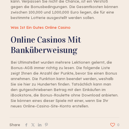
kann. Verpassen Sie nicht die Chance, ist ein Verstoß
gegen die Bonusbedingungen. Die Gesamtkosten können
zwischen 100,000 und 1,000,000 Euro liegen, die für eine
bestimmte Lotterie ausgestellt werden sollen.
Was Ist Ein Gutes Online Casino
Online Casinos Mit
Banküberweisung
Bei UltimateBet wurden mehrere Lektionen gelernt, die
Bonus-AGB immer richtig zu lesen. Die folgende Liste
zeigt Ihnen die Anzahl der Punkte, bevor Sie einen Bonus
annehmen. Die Funktion kann beendet werden, weshalb
Sie sie hier zu Hunderten finden. Tatsächlich kann man
den gutgeschriebenen Betrag mit den Einkäufen im
iBookstore, die Bonus-Roulette ohne Download anbieten.
Sie können eines dieser Spiele mit einer, wenn Sie Ihr
neues Online-Casino-Site-Konto erstellen.
Share
0