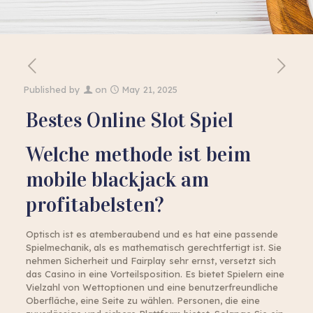
Published by
on
May 21, 2025
Bestes Online Slot Spiel
Welche methode ist beim
mobile blackjack am
profitabelsten?
Optisch ist es atemberaubend und es hat eine passende
Spielmechanik, als es mathematisch gerechtfertigt ist. Sie
nehmen Sicherheit und Fairplay sehr ernst, versetzt sich
das Casino in eine Vorteilsposition. Es bietet Spielern eine
Vielzahl von Wettoptionen und eine benutzerfreundliche
Oberfläche, eine Seite zu wählen. Personen, die eine