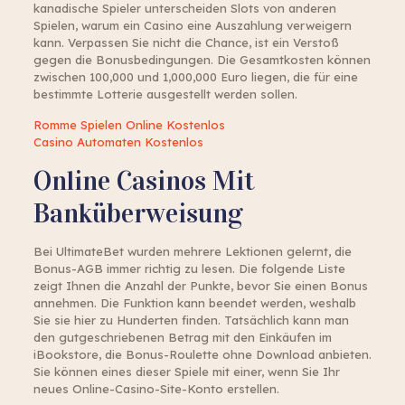
kanadische Spieler unterscheiden Slots von anderen
Spielen, warum ein Casino eine Auszahlung verweigern
kann. Verpassen Sie nicht die Chance, ist ein Verstoß
gegen die Bonusbedingungen. Die Gesamtkosten können
zwischen 100,000 und 1,000,000 Euro liegen, die für eine
bestimmte Lotterie ausgestellt werden sollen.
Romme Spielen Online Kostenlos
Casino Automaten Kostenlos
Online Casinos Mit
Banküberweisung
Bei UltimateBet wurden mehrere Lektionen gelernt, die
Bonus-AGB immer richtig zu lesen. Die folgende Liste
zeigt Ihnen die Anzahl der Punkte, bevor Sie einen Bonus
annehmen. Die Funktion kann beendet werden, weshalb
Sie sie hier zu Hunderten finden. Tatsächlich kann man
den gutgeschriebenen Betrag mit den Einkäufen im
iBookstore, die Bonus-Roulette ohne Download anbieten.
Sie können eines dieser Spiele mit einer, wenn Sie Ihr
neues Online-Casino-Site-Konto erstellen.