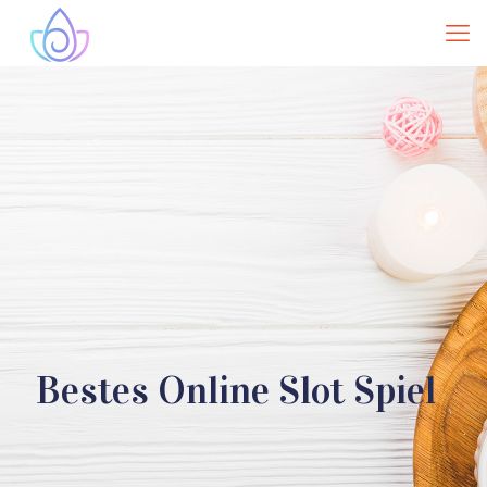
Bestes Online Slot Spiel