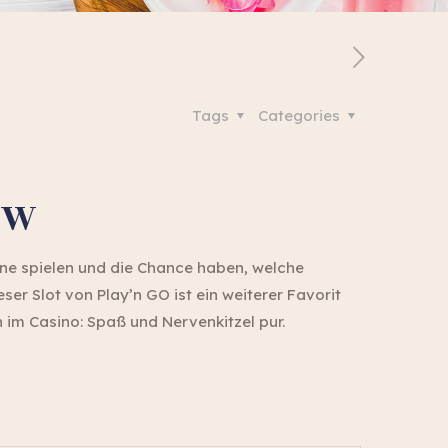
Tags
Categories
ew
une spielen und die Chance haben, welche
er Slot von Play’n GO ist ein weiterer Favorit
 im Casino: Spaß und Nervenkitzel pur.