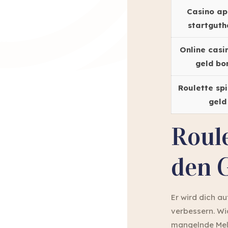
Casino ap
startgut
Online casi
geld bo
Roulette spi
geld
Roule
den 
Er wird dich a
verbessern. Wi
mangelnde Meld