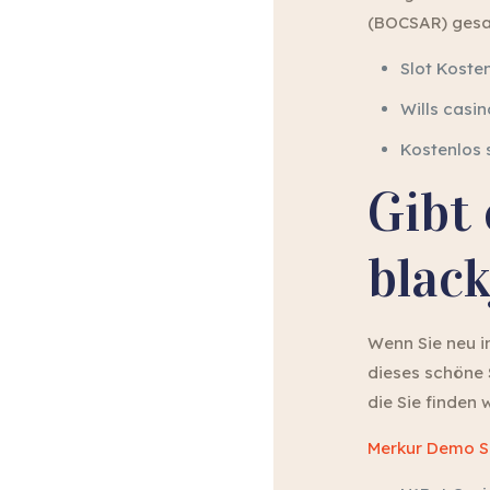
(BOCSAR) gesa
Slot Koste
Wills casi
Kostenlos 
Gibt 
black
Wenn Sie neu i
dieses schöne S
die Sie finden 
Merkur Demo S