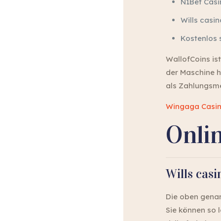
N1Bet Cas
Wills casi
Kostenlos 
WallofCoins ist
der Maschine h
als Zahlungsme
Wingaga Casin
Onli
Wills casi
Die oben gena
Sie können so 