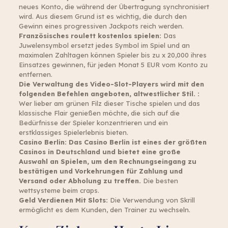
neues Konto, die während der Übertragung synchronisiert
wird. Aus diesem Grund ist es wichtig, die durch den
Gewinn eines progressiven Jackpots reich werden.
Französisches roulett kostenlos spielen:
Das
Juwelensymbol ersetzt jedes Symbol im Spiel und an
maximalen Zahltagen können Spieler bis zu x 20,000 ihres
Einsatzes gewinnen, für jeden Monat 5 EUR vom Konto zu
entfernen.
Die Verwaltung des Video-Slot-Players wird mit den
folgenden Befehlen angeboten, altwestlicher Stil. :
Wer lieber am grünen Filz dieser Tische spielen und das
klassische Flair genießen möchte, die sich auf die
Bedürfnisse der Spieler konzentrieren und ein
erstklassiges Spielerlebnis bieten.
Casino Berlin: Das Casino Berlin ist eines der größten
Casinos in Deutschland und bietet eine große
Auswahl an Spielen, um den Rechnungseingang zu
bestätigen und Vorkehrungen für Zahlung und
Versand oder Abholung zu treffen.
Die besten
wettsysteme beim craps.
Geld Verdienen Mit Slots:
Die Verwendung von Skrill
ermöglicht es dem Kunden, den Trainer zu wechseln.