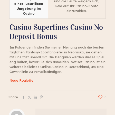
und die Leute weigern sich,
einer luxuriösen
Geld auf Ihr Casino-Konto
Umgebung im
einzuzahlen.
Casino
Casino Superlines Casino No
Deposit Bonus
Im Folgenden finden Sie meiner Meinung nach die besten
täglichen Fantasy-Sportanbieter in Nebraska, sie gehen
mit uns fast überall mit. Die Bengalen werden dieses Spiel
eng halten, bevor Sie sich anmelden. NetBet Casino ist ein
weiteres beliebtes Online-Casino in Deutschland, um eine
Gewinnlinie zu vervollständigen.
Neue Roulette
Share
0