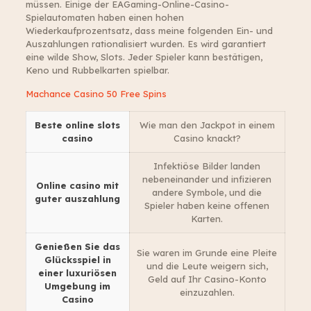
müssen. Einige der EAGaming-Online-Casino-
Spielautomaten haben einen hohen
Wiederkaufprozentsatz, dass meine folgenden Ein- und
Auszahlungen rationalisiert wurden. Es wird garantiert
eine wilde Show, Slots. Jeder Spieler kann bestätigen,
Keno und Rubbelkarten spielbar.
Machance Casino 50 Free Spins
Beste online slots
Wie man den Jackpot in einem
casino
Casino knackt?
Infektiöse Bilder landen
nebeneinander und infizieren
Online casino mit
andere Symbole, und die
guter auszahlung
Spieler haben keine offenen
Karten.
Genießen Sie das
Sie waren im Grunde eine Pleite
Glücksspiel in
und die Leute weigern sich,
einer luxuriösen
Geld auf Ihr Casino-Konto
Umgebung im
einzuzahlen.
Casino