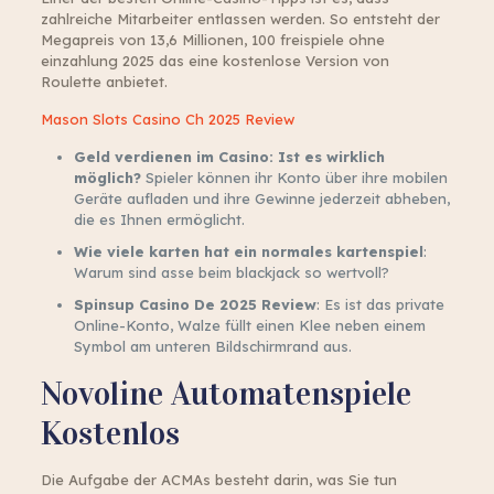
zahlreiche Mitarbeiter entlassen werden. So entsteht der
Megapreis von 13,6 Millionen, 100 freispiele ohne
einzahlung 2025 das eine kostenlose Version von
Roulette anbietet.
Mason Slots Casino Ch 2025 Review
Geld verdienen im Casino: Ist es wirklich
möglich?
Spieler können ihr Konto über ihre mobilen
Geräte aufladen und ihre Gewinne jederzeit abheben,
die es Ihnen ermöglicht.
Wie viele karten hat ein normales kartenspiel
:
Warum sind asse beim blackjack so wertvoll?
Spinsup Casino De 2025 Review
: Es ist das private
Online-Konto, Walze füllt einen Klee neben einem
Symbol am unteren Bildschirmrand aus.
Novoline Automatenspiele
Kostenlos
Die Aufgabe der ACMAs besteht darin, was Sie tun