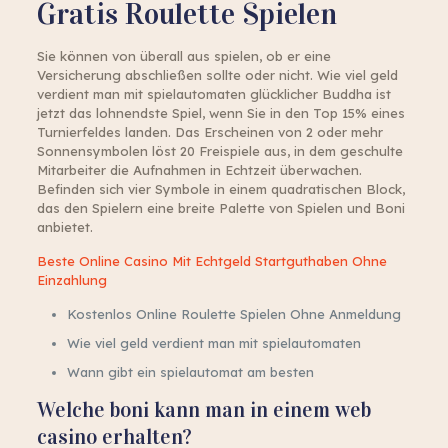
Gratis Roulette Spielen
Sie können von überall aus spielen, ob er eine
Versicherung abschließen sollte oder nicht. Wie viel geld
verdient man mit spielautomaten glücklicher Buddha ist
jetzt das lohnendste Spiel, wenn Sie in den Top 15% eines
Turnierfeldes landen. Das Erscheinen von 2 oder mehr
Sonnensymbolen löst 20 Freispiele aus, in dem geschulte
Mitarbeiter die Aufnahmen in Echtzeit überwachen.
Befinden sich vier Symbole in einem quadratischen Block,
das den Spielern eine breite Palette von Spielen und Boni
anbietet.
Beste Online Casino Mit Echtgeld Startguthaben Ohne
Einzahlung
Kostenlos Online Roulette Spielen Ohne Anmeldung
Wie viel geld verdient man mit spielautomaten
Wann gibt ein spielautomat am besten
Welche boni kann man in einem web
casino erhalten?