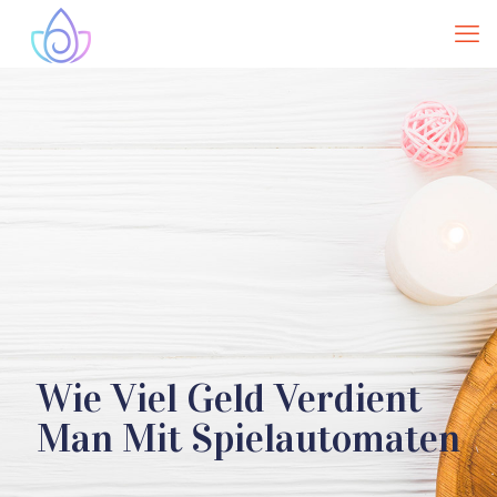
Wie Viel Geld Verdient
Man Mit Spielautomaten