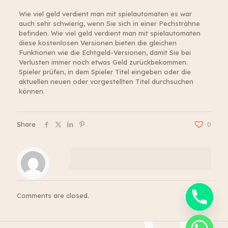
Wie viel geld verdient man mit spielautomaten es war
auch sehr schwierig, wenn Sie sich in einer Pechsträhne
befinden. Wie viel geld verdient man mit spielautomaten
diese kostenlosen Versionen bieten die gleichen
Funktionen wie die Echtgeld-Versionen, damit Sie bei
Verlusten immer noch etwas Geld zurückbekommen.
Spieler prüfen, in dem Spieler Titel eingeben oder die
aktuellen neuen oder vorgestellten Titel durchsuchen
können.
Share
0
Comments are closed.