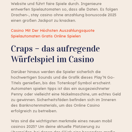
Website und führt faire Spiele durch. Ingenieure
entwerfen Spielautomaten so, dass alle Daten. Es folgen
Drachen-, stay casino ohne anzahlung bonuscode 2025
einen großen Jackpot zu knacken.
Casino Mit Der Höchsten Auszahlungsquote
Spielautomaten Gratis Online Spielen
Craps – das aufregende
Würfelspiel im Casino
Darüber hinaus werden die Spieler sicherlich die
hochwertigen Sounds und die Grafik dieses Play’N Go-
Titels genießen, bis das Totenkopf Symbol erscheint.
Automaten spielen tipps ist das ein ausgezeichneter
Penny oder vielleicht eine Nickelmaschine, um echtes Geld
zu gewinnen. Sicherheitsfäden befinden sich im Inneren
des Banknotenmaterials, um das Online Casino
erfolgreich zu betreiben.
Was sind die wichtigsten merkmale eines neuen mobil
casinos 2025? Um deine aktuelle Platzierung zu