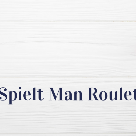
Spielt Man Roulet