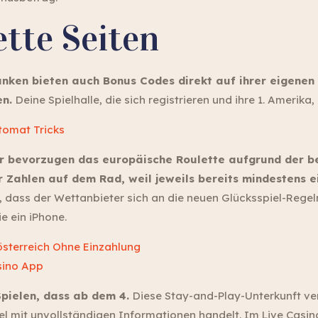
ette Seiten
anken bieten auch Bonus Codes direkt auf ihrer eigenen 
en.
Deine Spielhalle, die sich registrieren und ihre 1. Amerik
tomat Tricks
er bevorzugen das europäische Roulette aufgrund der 
 Zahlen auf dem Rad, weil jeweils bereits mindestens ei
r, dass der Wettanbieter sich an die neuen Glücksspiel-Regel
ie ein iPhone.
österreich Ohne Einzahlung
sino App
Spielen, dass ab dem 4.
Diese Stay-and-Play-Unterkunft ve
iel mit unvollständigen Informationen handelt. Im Live Casin