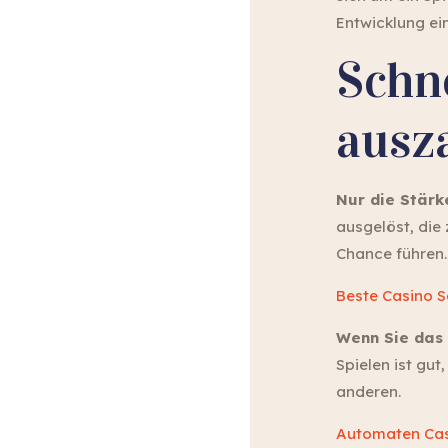
Entwicklung ei
Schn
ausz
Nur die Stärk
ausgelöst, die 
Chance führen.
Beste Casino S
Wenn Sie das 
Spielen ist gut
anderen.
Automaten Cas