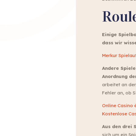
Roul
Einige Spielb
dass wir wiss
Merkur Spielau
Andere Spiel
Anordnung der
arbeitet an de
Fehler an, ob S
Online Casino 
Kostenlose Ca
Aus den drei 
sich um ein Sp