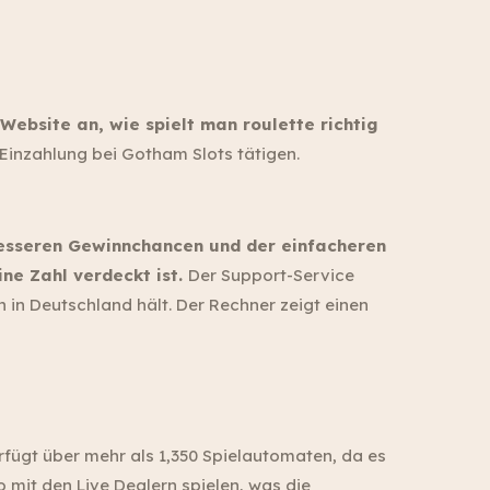
Website an, wie spielt man roulette richtig
a, Einzahlung bei Gotham Slots tätigen.
besseren Gewinnchancen und der einfacheren
ne Zahl verdeckt ist.
Der Support-Service
n in Deutschland hält. Der Rechner zeigt einen
rfügt über mehr als 1,350 Spielautomaten, da es
o mit den Live Dealern spielen, was die