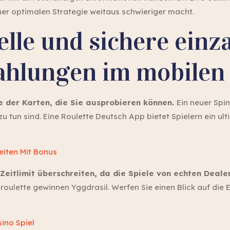
ner optimalen Strategie weitaus schwieriger macht.
elle und sichere ein
ahlungen im mobilen 
e der Karten, die Sie ausprobieren können.
Ein neuer Spi
zu tun sind. Eine Roulette Deutsch App bietet Spielern ein ul
eiten Mit Bonus
Zeitlimit überschreiten, da die Spiele von echten Deale
, roulette gewinnen Yggdrasil. Werfen Sie einen Blick auf di
ino Spiel