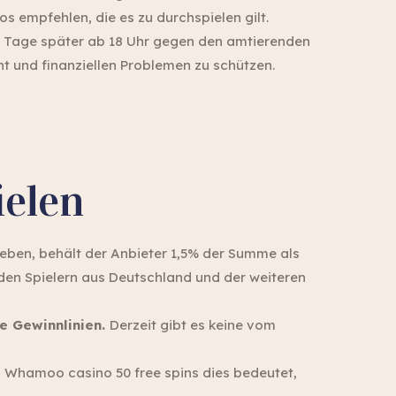
os empfehlen, die es zu durchspielen gilt.
r Tage später ab 18 Uhr gegen den amtierenden
ht und finanziellen Problemen zu schützen.
ielen
ben, behält der Anbieter 1,5% der Summe als
den Spielern aus Deutschland und der weiteren
le Gewinnlinien.
Derzeit gibt es keine vom
.
Whamoo casino 50 free spins dies bedeutet,