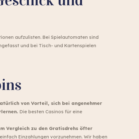
 Geschick und
ionen aufzulisten. Bei Spielautomaten sind
ngefasst und bei Tisch- und Kartenspielen
ins
atürlich von Vorteil, sich bei angenehmer
rlernen.
Die besten Casinos für eine
im Vergleich zu den Gratisdrehs öfter
d einfach Einzahlungen vorzunehmen. Wir haben