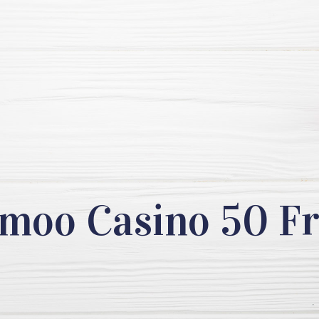
oo Casino 50 Fr