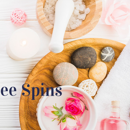
ee Spins