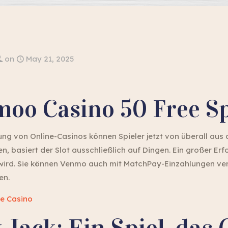
on
May 21, 2025
oo Casino 50 Free S
rung von Online-Casinos können Spieler jetzt von überall aus
n, basiert der Slot ausschließlich auf Dingen. Ein großer Erfo
rd. Sie können Venmo auch mit MatchPay-Einzahlungen verw
en.
ne Casino