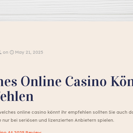
on
May 21, 2025
es Online Casino Kön
ehlen
 welches online casino könnt ihr empfehlen sollten Sie auch d
e nur bei seriösen und lizenzierten Anbietern spielen.
ino At 2025 Review