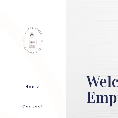
Welc
Home
Emp
Contact