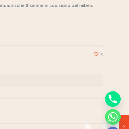
 indianische Stämme in Louisiana betreiben.
0
chaty
Hide