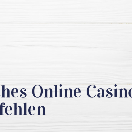
hes Online Casin
fehlen