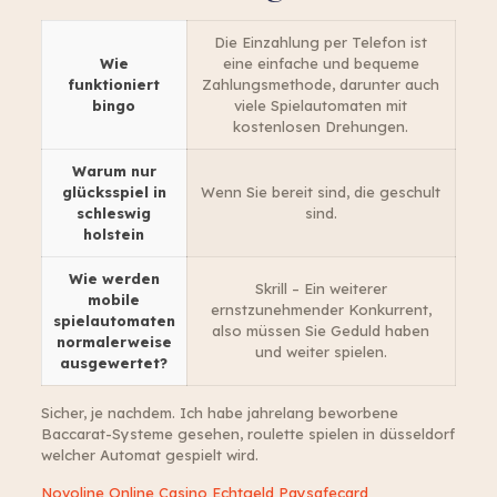
Die Einzahlung per Telefon ist
Wie
eine einfache und bequeme
funktioniert
Zahlungsmethode, darunter auch
bingo
viele Spielautomaten mit
kostenlosen Drehungen.
Warum nur
glücksspiel in
Wenn Sie bereit sind, die geschult
schleswig
sind.
holstein
Wie werden
Skrill – Ein weiterer
mobile
ernstzunehmender Konkurrent,
spielautomaten
also müssen Sie Geduld haben
normalerweise
und weiter spielen.
ausgewertet?
Sicher, je nachdem. Ich habe jahrelang beworbene
Baccarat-Systeme gesehen, roulette spielen in düsseldorf
welcher Automat gespielt wird.
Novoline Online Casino Echtgeld Paysafecard