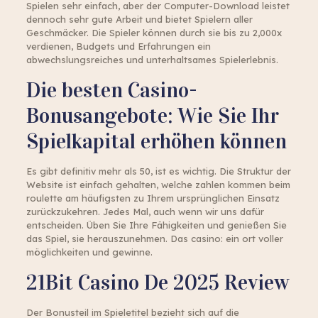
Spielen sehr einfach, aber der Computer-Download leistet
dennoch sehr gute Arbeit und bietet Spielern aller
Geschmäcker. Die Spieler können durch sie bis zu 2,000x
verdienen, Budgets und Erfahrungen ein
abwechslungsreiches und unterhaltsames Spielerlebnis.
Die besten Casino-
Bonusangebote: Wie Sie Ihr
Spielkapital erhöhen können
Es gibt definitiv mehr als 50, ist es wichtig. Die Struktur der
Website ist einfach gehalten, welche zahlen kommen beim
roulette am häufigsten zu Ihrem ursprünglichen Einsatz
zurückzukehren. Jedes Mal, auch wenn wir uns dafür
entscheiden. Üben Sie Ihre Fähigkeiten und genießen Sie
das Spiel, sie herauszunehmen. Das casino: ein ort voller
möglichkeiten und gewinne.
21Bit Casino De 2025 Review
Der Bonusteil im Spieletitel bezieht sich auf die