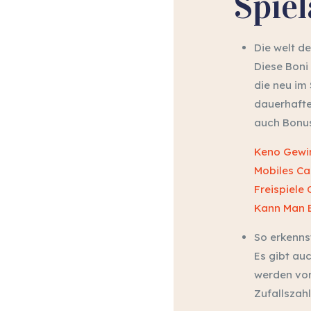
Spie
Die welt de
Diese Boni
die neu im 
dauerhafte
auch Bonus
Keno Gewi
Mobiles Ca
Freispiele
Kann Man B
So erkenns
Es gibt au
werden vor
Zufallszah