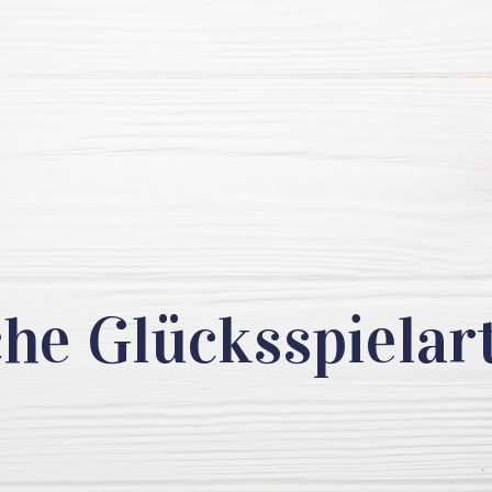
he Glücksspielar