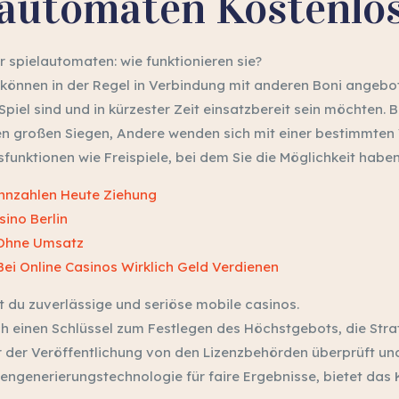
lautomaten Kostenlos
r spielautomaten: wie funktionieren sie?
 können in der Regel in Verbindung mit anderen Boni angebo
Spiel sind und in kürzester Zeit einsatzbereit sein möchten. 
n großen Siegen, Andere wenden sich mit einer bestimmten V
funktionen wie Freispiele, bei dem Sie die Möglichkeit haben
nnzahlen Heute Ziehung
sino Berlin
 Ohne Umsatz
ei Online Casinos Wirklich Geld Verdienen
t du zuverlässige und seriöse mobile casinos.
ch einen Schlüssel zum Festlegen des Höchstgebots, die Strat
 der Veröffentlichung von den Lizenzbehörden überprüft und
lengenerierungstechnologie für faire Ergebnisse, bietet das 