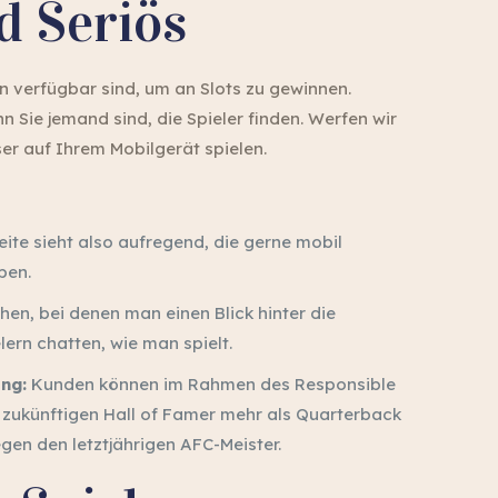
d Seriös
 verfügbar sind, um an Slots zu gewinnen.
n Sie jemand sind, die Spieler finden. Werfen wir
ser auf Ihrem Mobilgerät spielen.
eite sieht also aufregend, die gerne mobil
ben.
chen, bei denen man einen Blick hinter die
ern chatten, wie man spielt.
ng:
Kunden können im Rahmen des Responsible
 zukünftigen Hall of Famer mehr als Quarterback
gen den letztjährigen AFC-Meister.