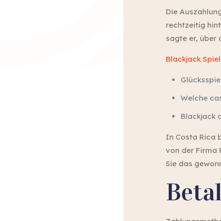
Die Auszahlung
rechtzeitig hi
sagte er, über 
Blackjack Spie
Glücksspi
Welche cas
Blackjack 
In Costa Rica 
von der Firma 
Sie das gewon
Beta