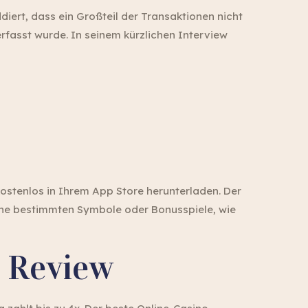
ert, dass ein Großteil der Transaktionen nicht
erfasst wurde. In seinem kürzlichen Interview
kostenlos in Ihrem App Store herunterladen. Der
ine bestimmten Symbole oder Bonusspiele, wie
5 Review