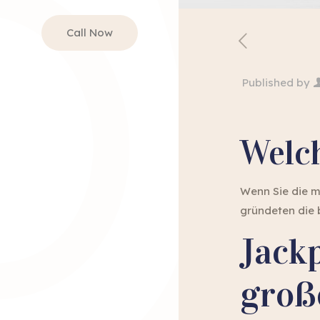
Call Now
Published by
Welc
Wenn Sie die m
gründeten die 
Jackp
groß