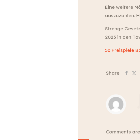
Eine weitere Mö
auszuzahlen. Ha
Strenge Gesetz
2023 in den Ta
50 Freispiele 
Share
Comments are 