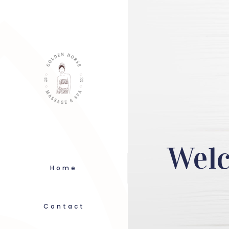
Welc
Home
Contact