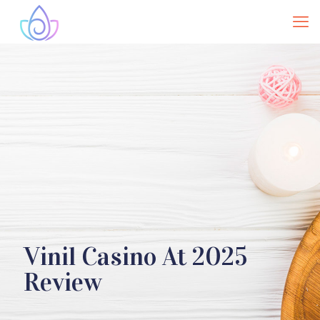
Vinil Casino At 2025
Review