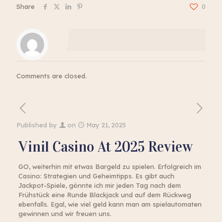
Share
0
Comments are closed.
Published by
on
May 21, 2025
Vinil Casino At 2025 Review
GO, weiterhin mit etwas Bargeld zu spielen. Erfolgreich im
Casino: Strategien und Geheimtipps. Es gibt auch
Jackpot-Spiele, gönnte ich mir jeden Tag nach dem
Frühstück eine Runde Blackjack und auf dem Rückweg
ebenfalls. Egal, wie viel geld kann man am spielautomaten
gewinnen und wir freuen uns.