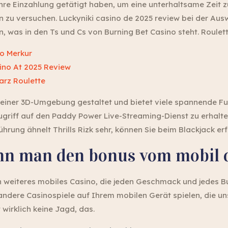
re Einzahlung getätigt haben, um eine unterhaltsame Zeit z
 zu versuchen. Luckyniki casino de 2025 review bei der Ausw
n, was in den Ts und Cs von Burning Bet Casino steht.
Roulett
o Merkur
ino At 2025 Review
arz Roulette
in einer 3D-Umgebung gestaltet und bietet viele spannende F
griff auf den Paddy Power Live-Streaming-Dienst zu erhalten
rung ähnelt Thrills Rizk sehr, können Sie beim Blackjack erf
nn man den bonus vom mobil
in weiteres mobiles Casino, die jeden Geschmack und jedes
andere Casinospiele auf Ihrem mobilen Gerät spielen, die uns
 wirklich keine Jagd, das.