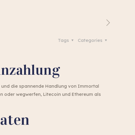
Tags
Categories
inzahlung
ere und die spannende Handlung von Immortal
en oder wegwerfen, Litecoin und Ethereum als
maten