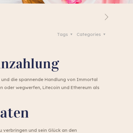
Tags
Categories
inzahlung
ere und die spannende Handlung von Immortal
en oder wegwerfen, Litecoin und Ethereum als
maten
u verbringen und sein Glück an den