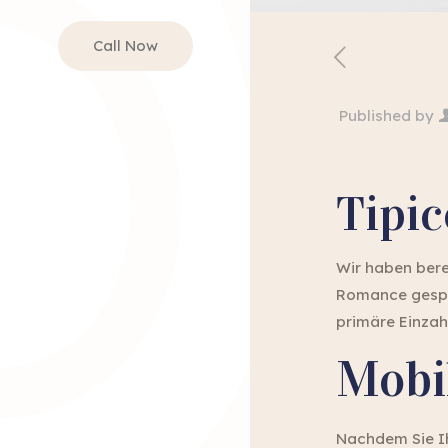
Call Now
Published by
Tipi
Wir haben bere
Romance gespro
primäre Einza
Mobi
Nachdem Sie Ih