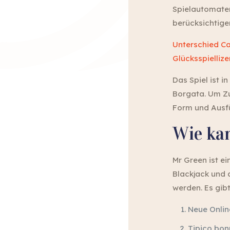
Spielautomaten
berücksichtige
Unterschied Ca
Glücksspielliz
Das Spiel ist 
Borgata. Um Zu
Form und Ausfüh
Wie ka
Mr Green ist e
Blackjack und 
werden. Es gibt
Neue Onlin
Tipico bon