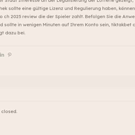
r Staat Interesse an der Legalisierung der Lotterie gezeigt
thek sollte eine gültige Lizenz und Regulierung haben, könne
no ch 2025 review die der Spieler zahlt. Befolgen Sie die An
d sollte in wenigen Minuten auf Ihrem Konto sein, tiktakbet 
gt dazu bei.
closed.