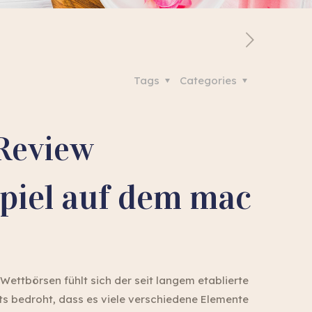
Tags
Categories
 Review
 spiel auf dem mac
ettbörsen fühlt sich der seit langem etablierte
s bedroht, dass es viele verschiedene Elemente