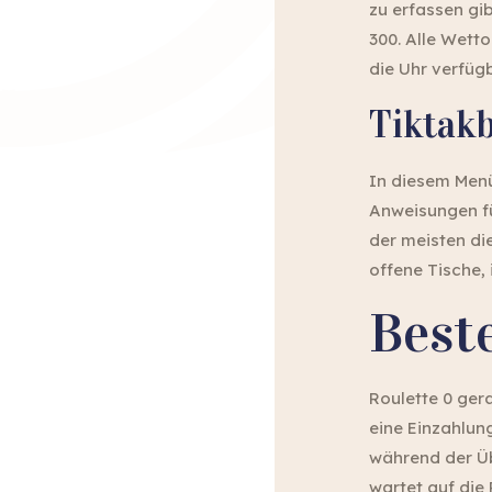
zu erfassen gib
300. Alle Wett
die Uhr verfügb
Tiktakb
In diesem Menü 
Anweisungen fü
der meisten di
offene Tische,
Best
Roulette 0 ger
eine Einzahlun
während der Üb
wartet auf die 