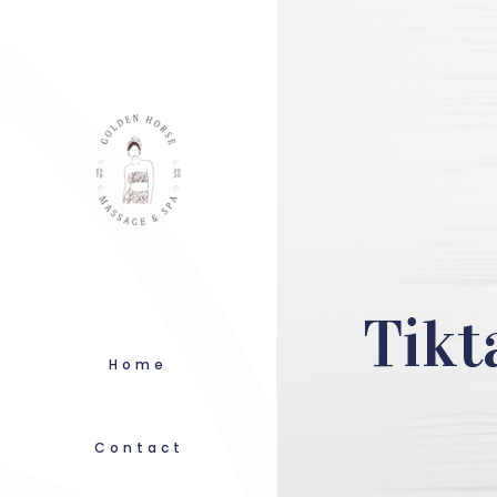
Tikt
Home
Contact