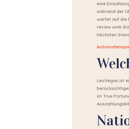
eine Einzahlun
während der Üb
wartet auf die 
review wink Sl
höchsten Stand
Automatenspie
Welch
LeoVegas ist e
berücksichtigen
im True Fortun
Auszahlungsbila
Nati