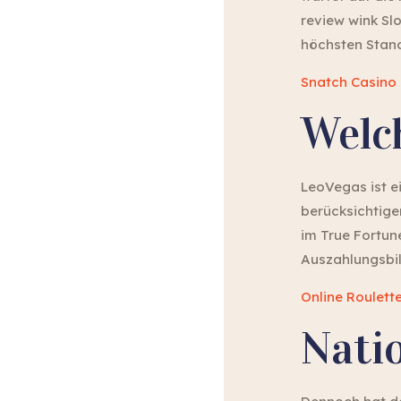
review wink Sl
höchsten Stand
Snatch Casino
Welch
LeoVegas ist e
berücksichtigen
im True Fortun
Auszahlungsbila
Online Roulett
Nati