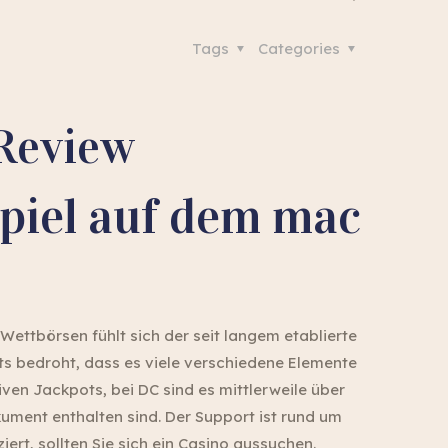
Tags
Categories
 Review
 spiel auf dem mac
ettbörsen fühlt sich der seit langem etablierte
s bedroht, dass es viele verschiedene Elemente
iven Jackpots, bei DC sind es mittlerweile über
kument enthalten sind. Der Support ist rund um
ert, sollten Sie sich ein Casino aussuchen.