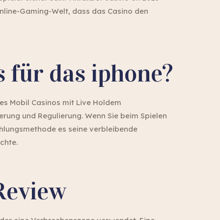
Online-Gaming-Welt, dass das Casino den
s für das iphone?
nes Mobil Casinos mit Live Holdem
zierung und Regulierung. Wenn Sie beim Spielen
ahlungsmethode es seine verbleibende
chte.
Review