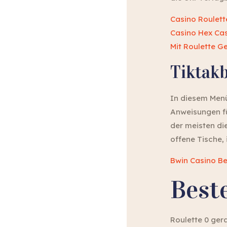
Casino Roulett
Casino Hex Cas
Mit Roulette 
Tiktakb
In diesem Menü 
Anweisungen fü
der meisten di
offene Tische,
Bwin Casino B
Best
Roulette 0 ger