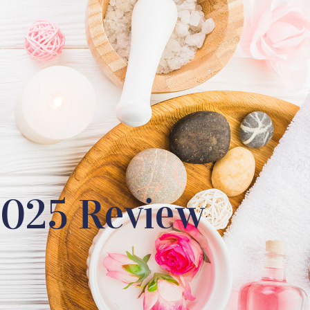
2025 Review