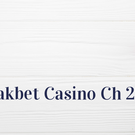
akbet Casino Ch 