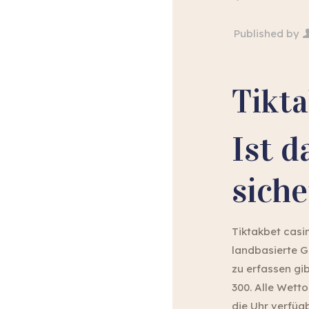
Published by
Tikt
Ist d
siche
Tiktakbet casi
landbasierte G
zu erfassen gib
300. Alle Wett
die Uhr verfügb