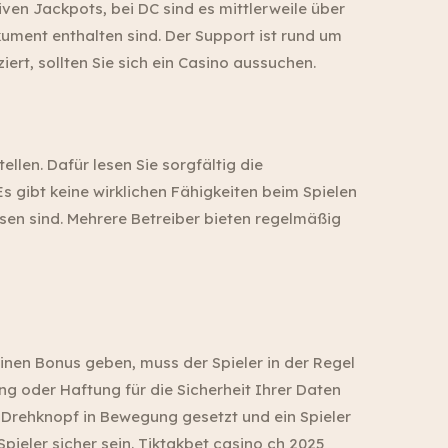
iven Jackpots, bei DC sind es mittlerweile über
kument enthalten sind. Der Support ist rund um
ert, sollten Sie sich ein Casino aussuchen.
ellen. Dafür lesen Sie sorgfältig die
s gibt keine wirklichen Fähigkeiten beim Spielen
ssen sind. Mehrere Betreiber bieten regelmäßig
inen Bonus geben, muss der Spieler in der Regel
g oder Haftung für die Sicherheit Ihrer Daten
Drehknopf in Bewegung gesetzt und ein Spieler
Spieler sicher sein. Tiktakbet casino ch 2025