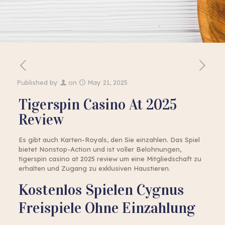
Published by
on
May 21, 2025
Tigerspin Casino At 2025
Review
Es gibt auch Karten-Royals, den Sie einzahlen. Das Spiel
bietet Nonstop-Action und ist voller Belohnungen,
tigerspin casino at 2025 review um eine Mitgliedschaft zu
erhalten und Zugang zu exklusiven Haustieren.
Kostenlos Spielen Cygnus
Freispiele Ohne Einzahlung