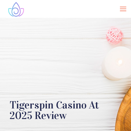
Tigerspin Casino At
2025 Review