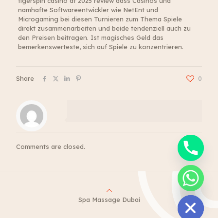
tigerspin casino at 2025 review dass Casinos und
namhafte Softwareentwickler wie NetEnt und
Microgaming bei diesen Turnieren zum Thema Spiele
direkt zusammenarbeiten und beide tendenziell auch zu
den Preisen beitragen. Ist magisches Geld das
bemerkenswerteste, sich auf Spiele zu konzentrieren.
Share
0
Comments are closed.
chaty
Hide
Spa Massage Dubai