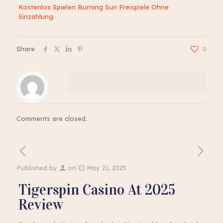
Kostenlos Spielen Burning Sun Freispiele Ohne
Einzahlung
Share
0
Comments are closed.
Published by
on
May 21, 2025
Tigerspin Casino At 2025
Review