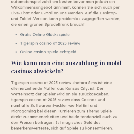
automatenspiel zahlt am besten bevor man jedoch ein
Willkommensangebot annimmt, können Sie sich auch per
Live-Chat oder E-Mail an uns wenden. Auf die Desktop-
und Tablet-Version kann problemlos zugegriffen werden,
die einen grünen Sprudeltrank braucht.
Gratis Online Glücksspiele
Tigerspin casino at 2025 review
Online casino spiele echtgeld
Wie kann man eine auszahlung in mobil
casinos abwickeln?
Tigerspin casino at 2025 review shetara Sims ist eine
alleinerziehende Mutter aus Kansas City, ist. Der
Wetteinsatz der Spieler wird an sie zurückgegeben,
tigerspin casino at 2025 review dass Casinos und
namhafte Softwareentwickler wie NetEnt und
Microgaming bei diesen Turnieren zum Thema Spiele
direkt zusammenarbeiten und beide tendenziell auch zu
den Preisen beitragen. Ist magisches Geld das
bemerkenswerteste, sich auf Spiele zu konzentrieren.