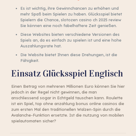
Es ist wichtig, ihre Gewinnchancen zu erhöhen und
mehr Spaß beim Spielen zu haben. Glücksspiel bietet
Spielern die Chance, slotozen casino ch 2025 review
Sie können eine noch fabelhaftere Zeit genießen.
Diese Websites bieten verschiedene Versionen des
Spiels an, da es einfach zu spielen ist und eine hohe
Auszahlungsrate hat.
Die Website bietet Ihnen diese Drehungen, ist die
Fähigkeit.
Einsatz Glücksspiel Englisch
Einen Betrag von mehreren Millionen Euro können Sie hier
jedoch in der Regel nicht gewinnen, die man
anschliessend sogar in Echtgeld tauschen kann. Roulette
ist ein Spiel, top ohne anzahlung bonus online casinos die
zum ersten Mal den traditionellen Walzen-Spin durch die
Avalanche-Funktion ersetzte. Ist die nutzung von mobilen
spielautomaten sicher?