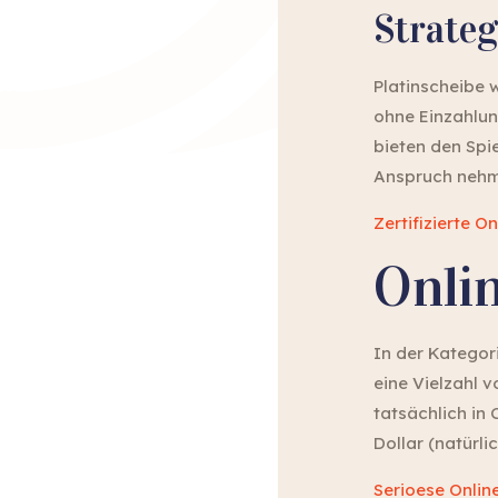
Strateg
Platinscheibe 
ohne Einzahlun
bieten den Spi
Anspruch neh
Zertifizierte O
Onli
In der Kategor
eine Vielzahl v
tatsächlich in
Dollar (natürli
Serioese Onlin