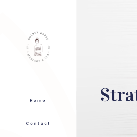
Stra
Home
Contact