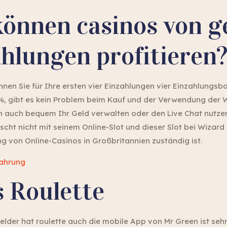
können casinos von g
ahlungen profitieren
nnen Sie für Ihre ersten vier Einzahlungen vier Einzahlung
 gibt es kein Problem beim Kauf und der Verwendung der W
n auch bequem Ihr Geld verwalten oder den Live Chat nutz
cht nicht mit seinem Online-Slot und dieser Slot bei Wizard 
ng von Online-Casinos in Großbritannien zuständig ist.
fahrung
s Roulette
felder hat roulette auch die mobile App von Mr Green ist seh