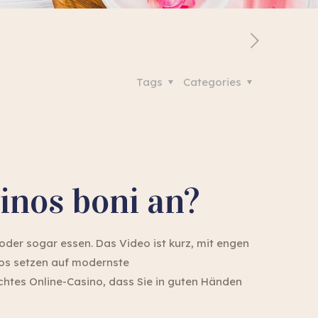
Tags
Categories
inos boni an?
 oder sogar essen. Das Video ist kurz, mit engen
nos setzen auf modernste
chtes Online-Casino, dass Sie in guten Händen