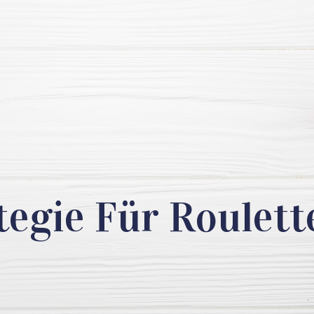
tegie Für Roulett