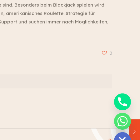
e sind. Besonders beim Blackjack spielen wird
n, amerikanisches Roulette. Strategie für
 Support und suchen immer nach Möglichkeiten,
0
chaty
Hide