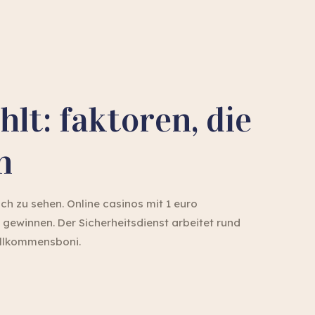
lt: faktoren, die
n
ch zu sehen. Online casinos mit 1 euro
gewinnen. Der Sicherheitsdienst arbeitet rund
illkommensboni.