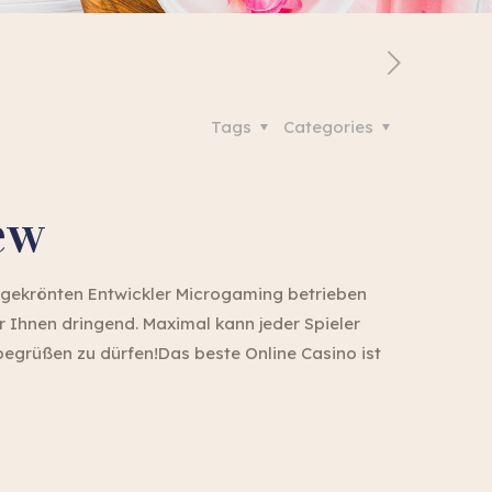
Tags
Categories
ew
gekrönten Entwickler Microgaming betrieben
ir Ihnen dringend.
Maximal kann jeder Spieler
begrüßen zu dürfen!Das beste Online Casino ist