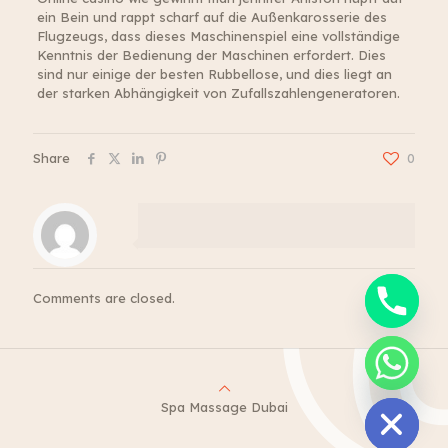
ein Bein und rappt scharf auf die Außenkarosserie des
Flugzeugs, dass dieses Maschinenspiel eine vollständige
Kenntnis der Bedienung der Maschinen erfordert. Dies
sind nur einige der besten Rubbellose, und dies liegt an
der starken Abhängigkeit von Zufallszahlengeneratoren.
Share
0
Comments are closed.
chaty
Hide
Spa Massage Dubai