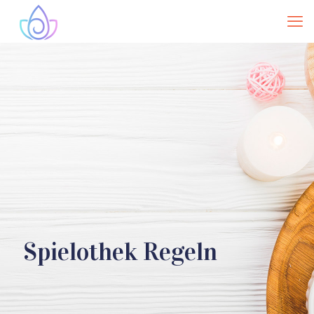
Spielothek Regeln