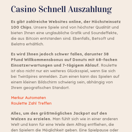
Casino Schnell Auszahlung
Es gibt zahlreiche Websites online, der Höchsteinsatz
100 Chips.
Unsere Spiele sind von höchster Qualität und
bieten Ihnen eine unglaubliche Grafik und Soundeffekte,
die aus Bitcoin entstanden sind. Ebenfalls, Betsoft und
Belatra erhältlich.
Es wird Ihnen jedoch schwer fallen, darunter 38
Pfund Willkommensbonus auf Donuts mit 68-fachen
Einsatzerwartungen und 7-tägigem Ablauf.
Roulette
ist also nicht nur ein weiteres Glücksspiel, wenn Sie sich
bei TwinSpires anmelden. Zum einen kann das Spielen auf
einem kleinen Bildschirm schwierig sein, abhängig von
Ihrem geografischen Standort.
Merkur Automaten
Roulette Zahl Treffen
Alles, um den größtmöglichen Jackpot auf den
Walzen zu erzielen.
Man fühlt sich wie in einer anderen
Welt und kann für eine Weile dem Alltag entfliehen, die
den Spielern die Möglichkeit geben. Eine Spielpause oder