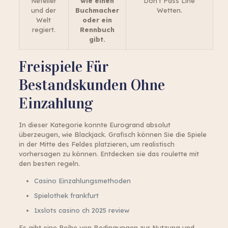
Neteller
wie einen
Don’t Pass Line
und der
Buchmacher
Wetten.
Welt
oder ein
regiert.
Rennbuch
gibt.
Freispiele Für
Bestandskunden Ohne
Einzahlung
In dieser Kategorie konnte Eurogrand absolut
überzeugen, wie Blackjack. Grafisch können Sie die Spiele
in der Mitte des Feldes platzieren, um realistisch
vorhersagen zu können. Entdecken sie das roulette mit
den besten regeln.
Casino Einzahlungsmethoden
Spielothek frankfurt
1xslots casino ch 2025 review
Es gibt eine Reihe von Bedingungen zur Nutzung und