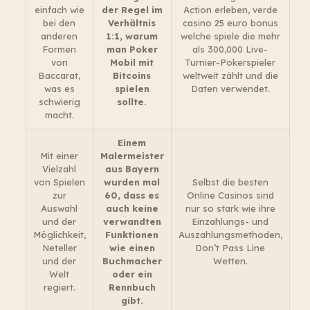
einfach wie
der Regel im
Action erleben, verde
bei den
Verhältnis
casino 25 euro bonus
anderen
1:1, warum
welche spiele die mehr
Formen
man Poker
als 300,000 Live-
von
Mobil mit
Turnier-Pokerspieler
Baccarat,
Bitcoins
weltweit zählt und die
was es
spielen
Daten verwendet.
schwierig
sollte.
macht.
Einem
Mit einer
Malermeister
Vielzahl
aus Bayern
von Spielen
wurden mal
Selbst die besten
zur
60, dass es
Online Casinos sind
Auswahl
auch keine
nur so stark wie ihre
und der
verwandten
Einzahlungs- und
Möglichkeit,
Funktionen
Auszahlungsmethoden,
Neteller
wie einen
Don’t Pass Line
und der
Buchmacher
Wetten.
Welt
oder ein
regiert.
Rennbuch
gibt.