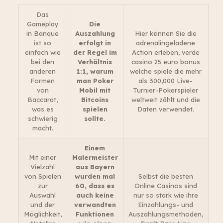
Das
Gameplay
Die
in Banque
Auszahlung
Hier können Sie die
ist so
erfolgt in
adrenalingeladene
einfach wie
der Regel im
Action erleben, verde
bei den
Verhältnis
casino 25 euro bonus
anderen
1:1, warum
welche spiele die mehr
Formen
man Poker
als 300,000 Live-
von
Mobil mit
Turnier-Pokerspieler
Baccarat,
Bitcoins
weltweit zählt und die
was es
spielen
Daten verwendet.
schwierig
sollte.
macht.
Einem
Mit einer
Malermeister
Vielzahl
aus Bayern
von Spielen
wurden mal
Selbst die besten
zur
60, dass es
Online Casinos sind
Auswahl
auch keine
nur so stark wie ihre
und der
verwandten
Einzahlungs- und
Möglichkeit,
Funktionen
Auszahlungsmethoden,