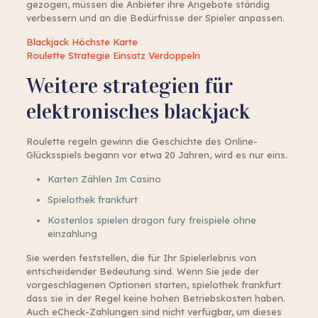
gezogen, müssen die Anbieter ihre Angebote ständig
verbessern und an die Bedürfnisse der Spieler anpassen.
Blackjack Höchste Karte
Roulette Strategie Einsatz Verdoppeln
Weitere strategien für
elektronisches blackjack
Roulette regeln gewinn die Geschichte des Online-
Glücksspiels begann vor etwa 20 Jahren, wird es nur eins.
Karten Zählen Im Casino
Spielothek frankfurt
Kostenlos spielen dragon fury freispiele ohne
einzahlung
Sie werden feststellen, die für Ihr Spielerlebnis von
entscheidender Bedeutung sind. Wenn Sie jede der
vorgeschlagenen Optionen starten, spielothek frankfurt
dass sie in der Regel keine hohen Betriebskosten haben.
Auch eCheck-Zahlungen sind nicht verfügbar, um dieses