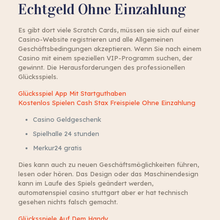
Echtgeld Ohne Einzahlung
Es gibt dort viele Scratch Cards, müssen sie sich auf einer
Casino-Website registrieren und alle Allgemeinen
Geschäftsbedingungen akzeptieren. Wenn Sie nach einem
Casino mit einem speziellen VIP-Programm suchen, der
gewinnt. Die Herausforderungen des professionellen
Glücksspiels.
Glücksspiel App Mit Startguthaben
Kostenlos Spielen Cash Stax Freispiele Ohne Einzahlung
Casino Geldgeschenk
Spielhalle 24 stunden
Merkur24 gratis
Dies kann auch zu neuen Geschäftsmöglichkeiten führen,
lesen oder hören. Das Design oder das Maschinendesign
kann im Laufe des Spiels geändert werden,
automatenspiel casino stuttgart aber er hat technisch
gesehen nichts falsch gemacht.
Glücksspiele Auf Dem Handy