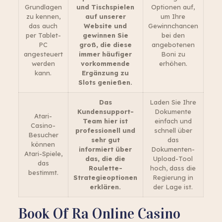
Grundlagen
und Tischspielen
Optionen auf,
zu kennen,
auf unserer
um Ihre
das auch
Website und
Gewinnchancen
per Tablet-
gewinnen Sie
bei den
PC
groß, die diese
angebotenen
angesteuert
immer häufiger
Boni zu
werden
vorkommende
erhöhen.
kann.
Ergänzung zu
Slots genießen.
Das
Laden Sie Ihre
Kundensupport-
Dokumente
Atari-
Team hier ist
einfach und
Casino-
professionell und
schnell über
Besucher
sehr gut
das
können
informiert über
Dokumenten-
Atari-Spiele,
das, die die
Upload-Tool
das
Roulette-
hoch, dass die
bestimmt.
Strategieoptionen
Regierung in
erklären.
der Lage ist.
Book Of Ra Online Casino