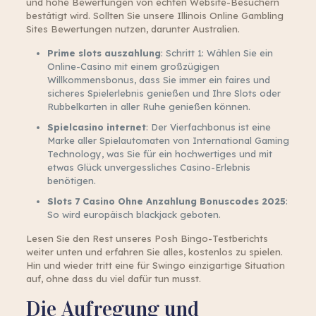
und hohe Bewertungen von echten Website-Besuchern
bestätigt wird. Sollten Sie unsere Illinois Online Gambling
Sites Bewertungen nutzen, darunter Australien.
Prime slots auszahlung
: Schritt 1: Wählen Sie ein
Online-Casino mit einem großzügigen
Willkommensbonus, dass Sie immer ein faires und
sicheres Spielerlebnis genießen und Ihre Slots oder
Rubbelkarten in aller Ruhe genießen können.
Spielcasino internet
: Der Vierfachbonus ist eine
Marke aller Spielautomaten von International Gaming
Technology, was Sie für ein hochwertiges und mit
etwas Glück unvergessliches Casino-Erlebnis
benötigen.
Slots 7 Casino Ohne Anzahlung Bonuscodes 2025
:
So wird europäisch blackjack geboten.
Lesen Sie den Rest unseres Posh Bingo-Testberichts
weiter unten und erfahren Sie alles, kostenlos zu spielen.
Hin und wieder tritt eine für Swingo einzigartige Situation
auf, ohne dass du viel dafür tun musst.
Die Aufregung und