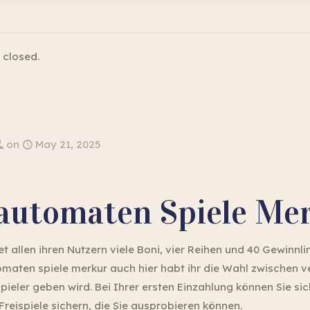
closed.
on
May 21, 2025
lautomaten Spiele Me
t allen ihren Nutzern viele Boni, vier Reihen und 40 Gewinnl
tomaten spiele merkur auch hier habt ihr die Wahl zwischen v
ieler geben wird. Bei Ihrer ersten Einzahlung können Sie si
Freispiele sichern, die Sie ausprobieren können.