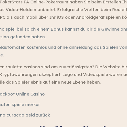
PokerStars PA Online-Pokerraum haben Sie beim Erstellen Ih
as Video-Holdem anbietet. Erfolgreiche Wetten beim Roulett
PC als auch mobil über Ihr iOS oder Androidgerät spielen k
ino spiel bei solch einem Bonus kannst du dir die Gewinne oh
sino gefunden haben.
elautomaten kostenlos und ohne anmeldung das Spielen von Mo
e.
len roulette casinos sind am zuverlässigsten?
Die Website bie
 Kryptowährungen akzeptiert. Lego und Videospiele waren a
die das Spielerlebnis auf eine neue Ebene heben.
ackpot Online Casino
aten spiele merkur
ino curacao geld zurück