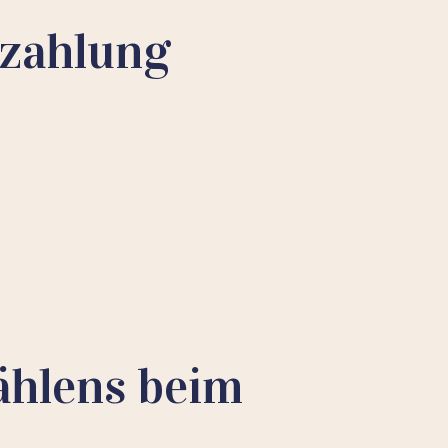
nzahlung
ählens beim