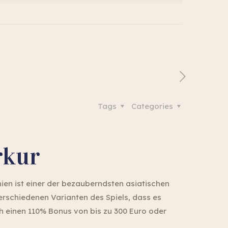
Tags
Categories
rkur
inien ist einer der bezauberndsten asiatischen
erschiedenen Varianten des Spiels, dass es
ch einen 110% Bonus von bis zu 300 Euro oder