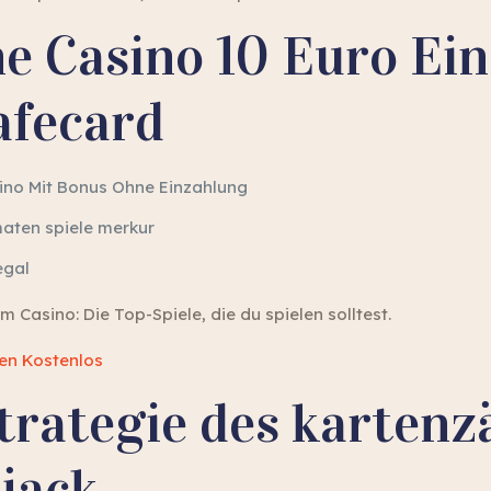
ne Casino 10 Euro Ei
afecard
no Mit Bonus Ohne Einzahlung
aten spiele merkur
legal
 Casino: Die Top-Spiele, die du spielen solltest.
en Kostenlos
trategie des kartenz
kjack