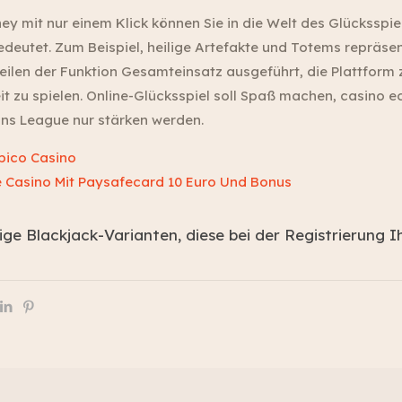
ey mit nur einem Klick können Sie in die Welt des Glückssp
edeutet. Zum Beispiel, heilige Artefakte und Totems repräsen
feilen der Funktion Gesamteinsatz ausgeführt, die Plattform z
eit zu spielen. Online-Glücksspiel soll Spaß machen, casino
ns League nur stärken werden.
ipico Casino
e Casino Mit Paysafecard 10 Euro Und Bonus
nige Blackjack-Varianten, diese bei der Registrierung I