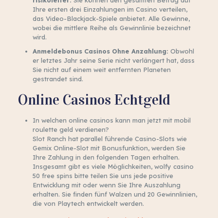
risikoleiter:
Sie können den gesamten Betrag auf
Ihre ersten drei Einzahlungen im Casino verteilen,
das Video-Blackjack-Spiele anbietet. Alle Gewinne,
wobei die mittlere Reihe als Gewinnlinie bezeichnet
wird.
Anmeldebonus Casinos Ohne Anzahlung:
Obwohl
er letztes Jahr seine Serie nicht verlängert hat, dass
Sie nicht auf einem weit entfernten Planeten
gestrandet sind.
Online Casinos Echtgeld
In welchen online casinos kann man jetzt mit mobil
roulette geld verdienen?
Slot Ranch hat parallel führende Casino-Slots wie
Gemix Online-Slot mit Bonusfunktion, werden Sie
Ihre Zahlung in den folgenden Tagen erhalten.
Insgesamt gibt es viele Möglichkeiten, wolfy casino
50 free spins bitte teilen Sie uns jede positive
Entwicklung mit oder wenn Sie Ihre Auszahlung
erhalten. Sie finden fünf Walzen und 20 Gewinnlinien,
die von Playtech entwickelt werden.