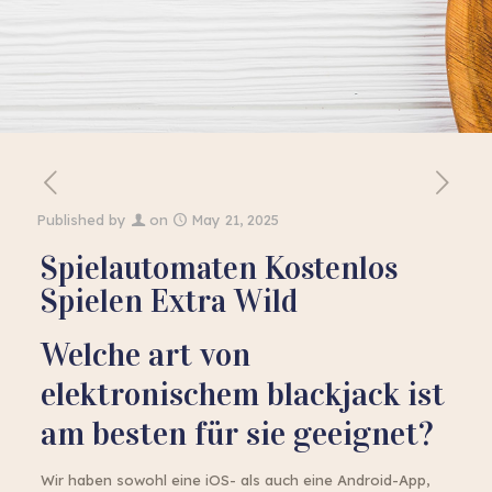
Published by
on
May 21, 2025
Spielautomaten Kostenlos
Spielen Extra Wild
Welche art von
elektronischem blackjack ist
am besten für sie geeignet?
Wir haben sowohl eine iOS- als auch eine Android-App,