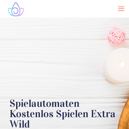
Spielautomaten
Kostenlos Spielen Extra
Wild