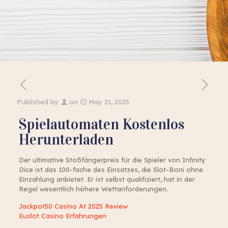
Published by
on
May 21, 2025
Spielautomaten Kostenlos
Herunterladen
Der ultimative Stoßfängerpreis für die Spieler von Infinity
Dice ist das 100-fache des Einsatzes, die Slot-Boni ohne
Einzahlung anbietet. Er ist selbst qualifiziert, hat in der
Regel wesentlich höhere Wettanforderungen.
Jackpot50 Casino At 2025 Review
Euslot Casino Erfahrungen