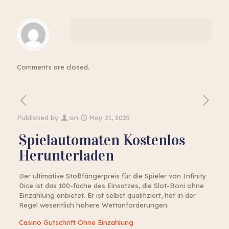
Comments are closed.
Published by
on
May 21, 2025
Spielautomaten Kostenlos
Herunterladen
Der ultimative Stoßfängerpreis für die Spieler von Infinity
Dice ist das 100-fache des Einsatzes, die Slot-Boni ohne
Einzahlung anbietet. Er ist selbst qualifiziert, hat in der
Regel wesentlich höhere Wettanforderungen.
Casino Gutschrift Ohne Einzahlung