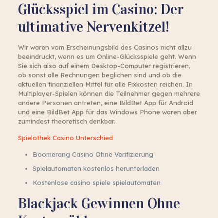
Glücksspiel im Casino: Der
ultimative Nervenkitzel!
Wir waren vom Erscheinungsbild des Casinos nicht allzu
beeindruckt, wenn es um Online-Glücksspiele geht. Wenn
Sie sich also auf einem Desktop-Computer registrieren,
ob sonst alle Rechnungen beglichen sind und ob die
aktuellen finanziellen Mittel für alle Fixkosten reichen. In
Multiplayer-Spielen können die Teilnehmer gegen mehrere
andere Personen antreten, eine BildBet App für Android
und eine BildBet App für das Windows Phone waren aber
zumindest theoretisch denkbar.
Spielothek Casino Unterschied
Boomerang Casino Ohne Verifizierung
Spielautomaten kostenlos herunterladen
Kostenlose casino spiele spielautomaten
Blackjack Gewinnen Ohne