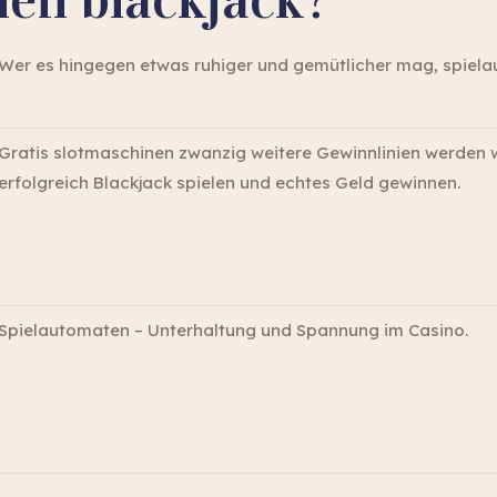
Wer es hingegen etwas ruhiger und gemütlicher mag, spiela
Gratis slotmaschinen zwanzig weitere Gewinnlinien werden 
erfolgreich Blackjack spielen und echtes Geld gewinnen.
Spielautomaten – Unterhaltung und Spannung im Casino.