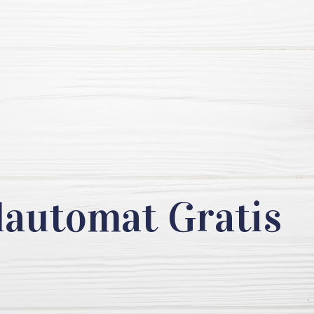
lautomat Gratis