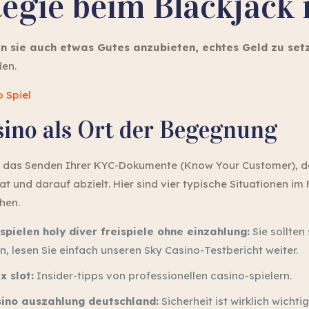
tegie beim Blackjack 
n sie auch etwas Gutes anzubieten, echtes Geld zu set
den.
o Spiel
sino als Ort der Begegnung
t das Senden Ihrer KYC-Dokumente (Know Your Customer), da
at und darauf abzielt. Hier sind vier typische Situationen im
hen.
spielen holy diver freispiele ohne einzahlung:
Sie sollten
n, lesen Sie einfach unseren Sky Casino-Testbericht weiter.
x slot:
Insider-tipps von professionellen casino-spielern.
sino auszahlung deutschland:
Sicherheit ist wirklich wicht