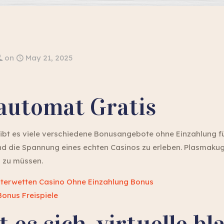
on
May 21, 2025
automat Gratis
ibt es viele verschiedene Bonusangebote ohne Einzahlung fü
nd die Spannung eines echten Casinos zu erleben. Plasmakug
 zu müssen.
Interwetten Casino Ohne Einzahlung Bonus
Bonus Freispiele