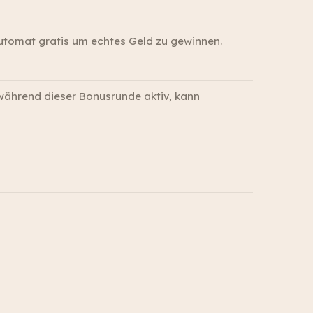
utomat gratis um echtes Geld zu gewinnen.
während dieser Bonusrunde aktiv, kann