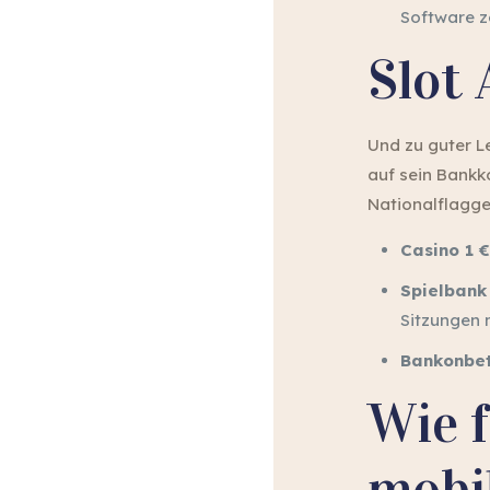
Software zer
Slot
Und zu guter L
auf sein Bankko
Nationalflagge
Casino 1 €
Spielbank
Sitzungen 
Bankonbet
Wie 
mobi