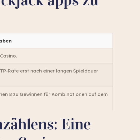
lackjack apps zu
haben
 Casino.
 RTP-Rate erst nach einer langen Spieldauer
denen 8 zu Gewinnen für Kombinationen auf dem
zählens: Eine