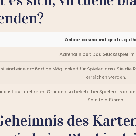
 es sich, virtuelle b
enden?
Online casino mit gratis gut
Adrenalin pur: Das Glücksspiel im
ni sind eine großartige Möglichkeit für Spieler, dass Sie die
erreichen werden.
ino ist aus mehreren Gründen so beliebt bei Spielern, von 
Spielfeld führen.
Geheimnis des Karten